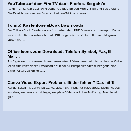
YouTube auf dem Fire TV dank Firefox: So geht’s!
Ab dem 1. Januar 2018 will Google YouTube für den FireTV Stick und das größere
FireTV nicht mehr unterstützen - mit einem Trick kann man...
Tolino: Kostenlose eBook Downloads
Der Tolino eBook Reader unterstützt neben dem PDF Format auch das epub Format
für eBooks. Neben zahlreichen als PDF angebotenen Zeitschriften und Magazinen
lassen sich...
Office Icons zum Download: Telefon Symbol, Fax, E-
Mail…
Als Ergänzung zu unseren kostenlosen Word Pfeilen bieten wir hier zahlreiche Office
Icons zum kostenlosen Download an: Ideal für Briefpapier oder selber gedruckte
Visitenkarten, Dokumente...
Canva Video Export Problem: Bilder fehlen? Das hilft!
Runde Ecken mit Canva Mit Canva lassen sich nicht nur kurze Social Media Videos
erstellen, sondern auch richtige, komplexe Videos in hoher Auflösung. Manchmal
gibt...