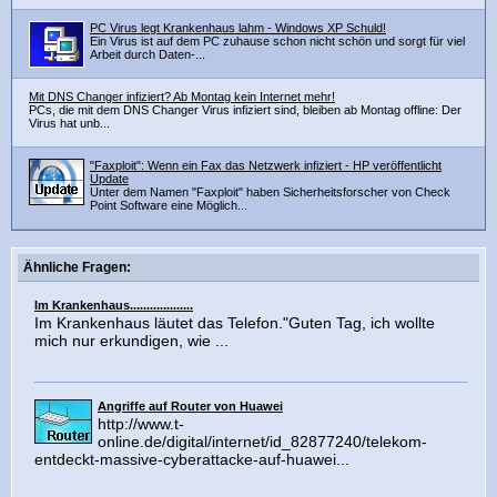
PC Virus legt Krankenhaus lahm - Windows XP Schuld!
Ein Virus ist auf dem PC zuhause schon nicht schön und sorgt für viel
Arbeit durch Daten-...
Mit DNS Changer infiziert? Ab Montag kein Internet mehr!
PCs, die mit dem DNS Changer Virus infiziert sind, bleiben ab Montag offline: Der
Virus hat unb...
"Faxploit": Wenn ein Fax das Netzwerk infiziert - HP veröffentlicht
Update
Unter dem Namen "Faxploit" haben Sicherheitsforscher von Check
Point Software eine Möglich...
Ähnliche Fragen:
Im Krankenhaus...................
Im Krankenhaus läutet das Telefon."Guten Tag, ich wollte
mich nur erkundigen, wie ...
Angriffe auf Router von Huawei
http://www.t-
online.de/digital/internet/id_82877240/telekom-
entdeckt-massive-cyberattacke-auf-huawei...