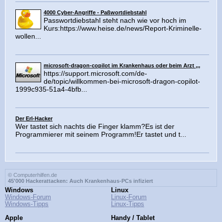
4000 Cyber-Angriffe - Paßwortdiebstahl
Passwortdiebstahl steht nach wie vor hoch im
Kurs:https://www.heise.de/news/Report-Kriminelle-
wollen...
microsoft-dragon-copilot im Krankenhaus oder beim Arzt ,,,
https://support.microsoft.com/de-
de/topic/willkommen-bei-microsoft-dragon-copilot-
1999c935-51a4-4bfb...
Der Erl-Hacker
Wer tastet sich nachts die Finger klamm?Es ist der
Programmierer mit seinem Programm!Er tastet und t...
© Computerhilfen.de
45'000 Hackerattacken: Auch Krankenhaus-PCs infiziert
Windows
Linux
Windows-Forum
Linux-Forum
Windows-Tipps
Linux-Tipps
Apple
Handy / Tablet