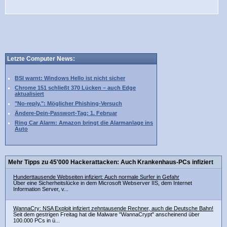
Letzte Computer News:
BSI warnt: Windows Hello ist nicht sicher
Chrome 151 schließt 370 Lücken – auch Edge
aktualisiert
"No-reply.": Möglicher Phishing-Versuch
Ändere-Dein-Passwort-Tag: 1. Februar
Ring Car Alarm: Amazon bringt die Alarmanlage ins
Auto
Mehr Tipps zu 45'000 Hackerattacken: Auch Krankenhaus-PCs infiziert
Hunderttausende Webseiten infiziert: Auch normale Surfer in Gefahr
Über eine Sicherheitslücke in dem Microsoft Webserver IIS, dem Internet
Information Server, v...
WannaCry: NSA Exploit infiziert zehntausende Rechner, auch die Deutsche Bahn!
Seit dem gestrigen Freitag hat die Malware "WannaCrypt" anscheinend über
100.000 PCs in ü...