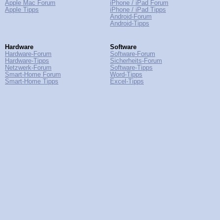
Apple Mac Forum
iPhone / iPad Forum
Apple Tipps
iPhone / iPad Tipps
Android-Forum
Android-Tipps
Hardware
Software
Hardware-Forum
Software-Forum
Hardware-Tipps
Sicherheits-Forum
Netzwerk-Forum
Software-Tipps
Smart-Home Forum
Word-Tipps
Smart-Home Tipps
Excel-Tipps