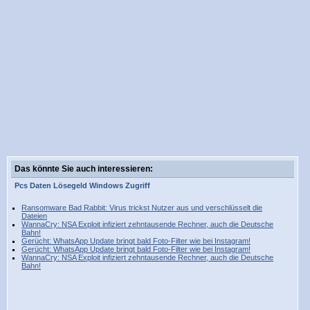
Das könnte Sie auch interessieren:
Pcs
Daten
Lösegeld
Windows
Zugriff
Ransomware Bad Rabbit: Virus trickst Nutzer aus und verschlüsselt die
Dateien
WannaCry: NSA Exploit infiziert zehntausende Rechner, auch die Deutsche
Bahn!
Gerücht: WhatsApp Update bringt bald Foto-Filter wie bei Instagram!
Gerücht: WhatsApp Update bringt bald Foto-Filter wie bei Instagram!
WannaCry: NSA Exploit infiziert zehntausende Rechner, auch die Deutsche
Bahn!