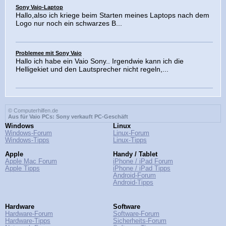
Sony Vaio-Laptop
Hallo,also ich kriege beim Starten meines Laptops nach dem
Logo nur noch ein schwarzes B...
Problemee mit Sony Vaio
Hallo ich habe ein Vaio Sony.. Irgendwie kann ich die
Helligekiet und den Lautsprecher nicht regeln,...
© Computerhilfen.de
Aus für Vaio PCs: Sony verkauft PC-Geschäft
Windows
Linux
Windows-Forum
Linux-Forum
Windows-Tipps
Linux-Tipps
Apple
Handy / Tablet
Apple Mac Forum
iPhone / iPad Forum
Apple Tipps
iPhone / iPad Tipps
Android-Forum
Android-Tipps
Hardware
Software
Hardware-Forum
Software-Forum
Hardware-Tipps
Sicherheits-Forum