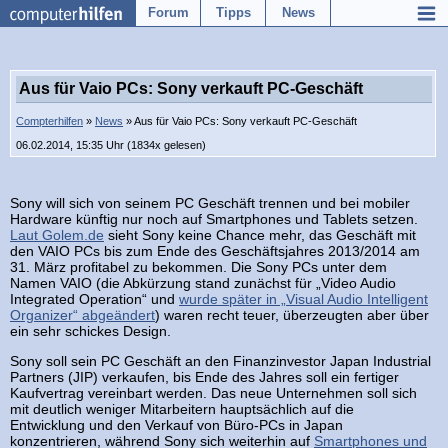
Forum
Tipps
News
Aus für Vaio PCs: Sony verkauft PC-Geschäft
Compterhilfen
»
News
» Aus für Vaio PCs: Sony verkauft PC-Geschäft
06.02.2014, 15:35 Uhr (1834x gelesen)
Sony will sich von seinem PC Geschäft trennen und bei mobiler
Hardware künftig nur noch auf Smartphones und Tablets setzen.
Laut Golem.de
sieht Sony keine Chance mehr, das Geschäft mit
den VAIO PCs bis zum Ende des Geschäftsjahres 2013/2014 am
31. März profitabel zu bekommen. Die Sony PCs unter dem
Namen VAIO (die Abkürzung stand zunächst für „Video Audio
Integrated Operation“ und
wurde später in „Visual Audio Intelligent
Organizer“ abgeändert
) waren recht teuer, überzeugten aber über
ein sehr schickes Design.
Sony soll sein PC Geschäft an den Finanzinvestor Japan Industrial
Partners (JIP) verkaufen, bis Ende des Jahres soll ein fertiger
Kaufvertrag vereinbart werden. Das neue Unternehmen soll sich
mit deutlich weniger Mitarbeitern hauptsächlich auf die
Entwicklung und den Verkauf von Büro-PCs in Japan
konzentrieren, während Sony sich weiterhin auf
Smartphones und