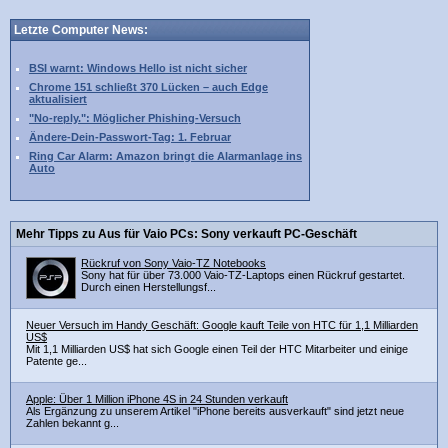
Letzte Computer News:
BSI warnt: Windows Hello ist nicht sicher
Chrome 151 schließt 370 Lücken – auch Edge
aktualisiert
"No-reply.": Möglicher Phishing-Versuch
Ändere-Dein-Passwort-Tag: 1. Februar
Ring Car Alarm: Amazon bringt die Alarmanlage ins
Auto
Mehr Tipps zu Aus für Vaio PCs: Sony verkauft PC-Geschäft
Rückruf von Sony Vaio-TZ Notebooks
Sony hat für über 73.000 Vaio-TZ-Laptops einen Rückruf gestartet.
Durch einen Herstellungsf...
Neuer Versuch im Handy Geschäft: Google kauft Teile von HTC für 1,1 Milliarden
US$
Mit 1,1 Milliarden US$ hat sich Google einen Teil der HTC Mitarbeiter und einige
Patente ge...
Apple: Über 1 Million iPhone 4S in 24 Stunden verkauft
Als Ergänzung zu unserem Artikel "iPhone bereits ausverkauft" sind jetzt neue
Zahlen bekannt g...