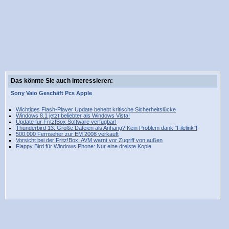
Das könnte Sie auch interessieren:
Sony
Vaio
Geschäft
Pcs
Apple
Wichtiges Flash-Player Update behebt kritische Sicherheitslücke
Windows 8.1 jetzt beliebter als Windows Vista!
Update für Fritz!Box Software verfügbar!
Thunderbird 13: Große Dateien als Anhang? Kein Problem dank "Filelink"!
500.000 Fernseher zur EM 2008 verkauft
Vorsicht bei der Fritz!Box: AVM warnt vor Zugriff von außen
Flappy Bird für Windows Phone: Nur eine dreiste Kopie