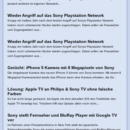
jemand anderes im eigenen Netzwerk...
Wieder Angriff auf das Sony Playstation Network
Knapp ein halbes Jahr nach dem letzten Angriff auf Sonys Playstation Network
haben noch unbekannte Hacker wieder zugeschlagen. Dabei sollen sie Passwörter
und Zugangsdaten aus...
Wieder Angriff auf das Sony Playstation Network
Knapp ein halbes Jahr nach dem letzten Angriff auf Sonys Playstation Network
haben noch unbekannte Hacker wieder zugeschlagen. Dabei sollen sie Passwörter
und Zugangsdaten aus...
Gerücht: iPhone 5 Kamera mit 8 Megapixeln von Sony
Die eingebaute Kamera des neuen iPhone 5 könnte von Sony kommen: Mit einem 8
Megapixel Kameramodul würde das iPhone dann eine Kamera erhalten, die für...
Lösung: Apple TV an Philips & Sony TV ohne falsche
Farben
Es hat recht lange gedauert, bis Apple mit dem aktuellen iOS den Farbfehler des
Apple TV beseitigt hat. Trotzdem hilft das Update allein noch nicht,...
Sony stellt Fernseher und BluRay Player mit Google TV
vor
Im Rahmen einer Pressekonferenz in New York stellt der japanische
Elektonikhersteller Sony die ersten internetfähigen Fernseher und BluRay-Player vor,