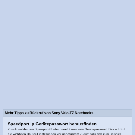
Mehr Tipps zu Rückruf von Sony Vaio-TZ Notebooks
Speedport.ip Gerätepasswort herausfinden
Zum Anmelden am Speerport-Router braucht man sein Gerätepasswort: Das schützt
die wichtigen Router-Einstellungen vor unbefugtem Zugriff, falls sich zum Beispiel