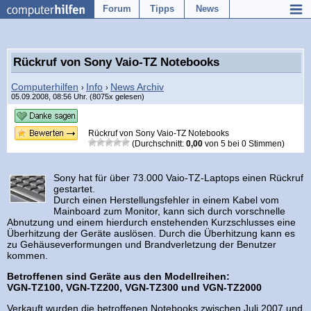
Forum
Tipps
News
Rückruf von Sony Vaio-TZ Notebooks
Computerhilfen
Info
News Archiv
›
›
05.09.2008, 08:56 Uhr. (8075x gelesen)
Rückruf von Sony Vaio-TZ Notebooks
(Durchschnitt:
0,00
von
5
bei
0
Stimmen)
Sony hat für über 73.000 Vaio-TZ-Laptops einen Rückruf
gestartet.
Durch einen Herstellungsfehler in einem Kabel vom
Mainboard zum Monitor, kann sich durch vorschnelle
Abnutzung und einem hierdurch enstehenden Kurzschlusses eine
Überhitzung der Geräte auslösen. Durch die Überhitzung kann es
zu Gehäuseverformungen und Brandverletzung der Benutzer
kommen.
Betroffenen sind Geräte aus den Modellreihen:
VGN-TZ100, VGN-TZ200, VGN-TZ300 und VGN-TZ2000
Verkauft wurden die betroffenen Notebooks zwischen Juli 2007 und