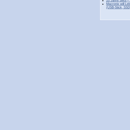
20 Jahre SMS – 
Macronix will L
(USB-Stick, SSD