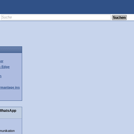
her
h Edge
h
rmanlage ins
 WhatsApp
munikation