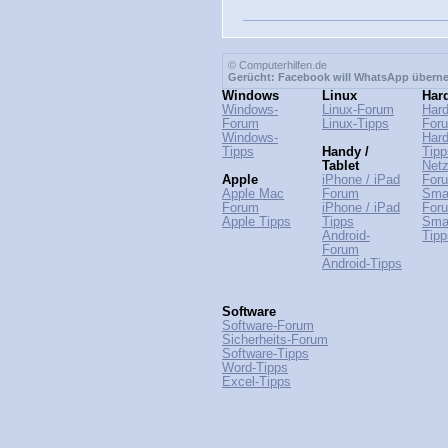
© Computerhilfen.de
Gerücht: Facebook will WhatsApp über
Windows
Linux
Har
Windows-
Linux-Forum
Hard
Forum
Linux-Tipps
For
Windows-
Hard
Tipps
Handy /
Tipp
Tablet
Netz
Apple
iPhone / iPad
For
Apple Mac
Forum
Sma
Forum
iPhone / iPad
For
Apple Tipps
Tipps
Sma
Android-
Tipp
Forum
Android-Tipps
Software
Software-Forum
Sicherheits-Forum
Software-Tipps
Word-Tipps
Excel-Tipps