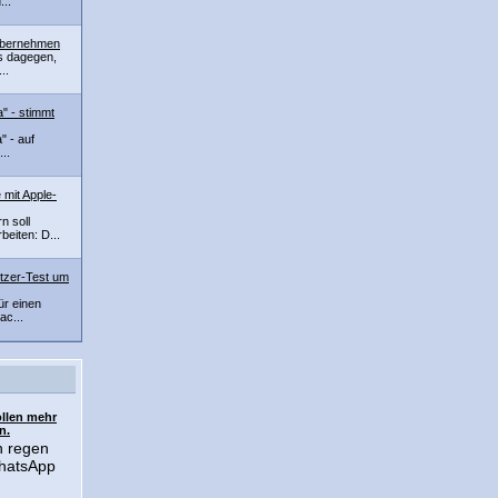
...
übernehmen
s dagegen,
..
" - stimmt
" - auf
..
mit Apple-
n soll
eiten: D...
utzer-Test um
ür einen
ac...
llen mehr
n.
n regen
WhatsApp