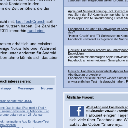
zwischen den Mitgliedern weiter fördern. Zu
book Kontakten in den
m die Zeit erhöhen, die die
Apple darf Musikerkennung-Tool Shazam 
Aus Sicht der EU Kommission spricht nicht
dass Apple den Musikerkennung-Dienst Sh.
icht mit,
laut TechCrunch
soll
ven Nutzern haben. Die Zahl der
Facebook-Gerücht: "Til Schweiger im Koma
r 2011 immerhin
rund eine
das?
"Horror-Crash" und "Til Schweizer im Koma
Facebook verbreitet sich gerade die Nachri.
zen erhältlich und existiert
einige Nokia Telefone. Während
Gerücht: Facebook arbeitet an Smartphone 
erden unter anderem für Android
Entwicklern
Übernahme könnte sich das aber
Zusammen mit ehemaligen Apple Entwickler
Facebook an einem eigenen Smartphone arb
Gerücht: Facebook manipulierte App für N
Abstürze zu provozieren
Facebook soll seine Nutzer wieder einmal f
auch interessieren:
unwissentlichen Test missbraucht haben: F
atsapp
Messenger
Nutzern
Ähnliche Fragen:
ndroid schützt vor USSD
WhatsApp und Facebook so
nt: Das ist das iPad mini + iPad 4
miteinander verzahnt werde
Trojaner erbeuten 36 Millionen Euro
eruntergefahren am 28. Januar
Hallo,seit einigen Tage
sich viele über Facebook und 
k manipulierte App für Nutzer-Test
auf.Ist die Option “Share my...
provozieren