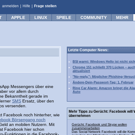
anmelden
|
Hilfe
|
Frage stellen
T
APPLE
LINUX
SPIELE
COMMUNITY
MEHR
Letzte Computer News:
BSI warnt: Windows Hello ist nicht sic
Chrome 151 schließt 370 Lücken – auc
aktualisiert
"No-reply.": Möglicher Phishing-Versuc
Ändere-Dein-Passwort-Tag: 1. Februar
tsApp Messengers über eine
Ring Car Alarm: Amazon bringt die Ala
aber vor allem durch
Auto
ne Bekanntheit gerade im
derner
SMS
Ersatz, über den
eos versenden.
Mehr Tipps zu Gerücht: Facebook will
kt Facebook noch hinterher, wie
übernehmen
ebook Börsengang noch
Geld an mobilen Nutzern. Mit
Gerücht: Facebook und Skype wollen
zusammenarbeiten
t Facebook hier schon
Das Social Network Facebook will die Kom
to-Funktionen in die Facebook-