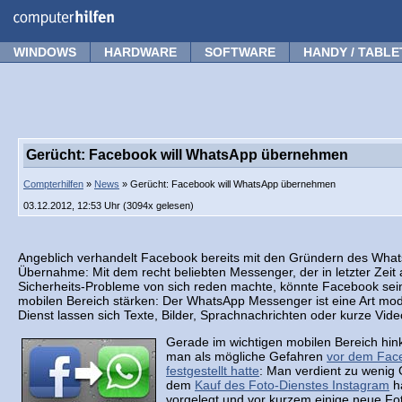
Forum
Tipps
News
Frage stellen
WINDOWS
HARDWARE
SOFTWARE
HANDY / TABLE
Gerücht: Facebook will WhatsApp übernehmen
Compterhilfen
»
News
» Gerücht: Facebook will WhatsApp übernehmen
03.12.2012, 12:53 Uhr (3094x gelesen)
Angeblich verhandelt Facebook bereits mit den Gründern des Wha
Übernahme: Mit dem recht beliebten Messenger, der in letzter Zeit 
Sicherheits-Probleme von sich reden machte, könnte Facebook sei
mobilen Bereich stärken: Der WhatsApp Messenger ist eine Art mo
Dienst lassen sich Texte, Bilder, Sprachnachrichten oder kurze Vid
Gerade im wichtigen mobilen Bereich hin
man als mögliche Gefahren
vor dem Fac
festgestellt hatte
: Man verdient zu wenig 
dem
Kauf des Foto-Dienstes Instagram
ha
vorgelegt und vor kurzem einige neue Fo