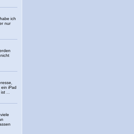
 habe ich
er nur
erden
nicht
eresse,
 ein iPad
st ...
viele
an
lassen