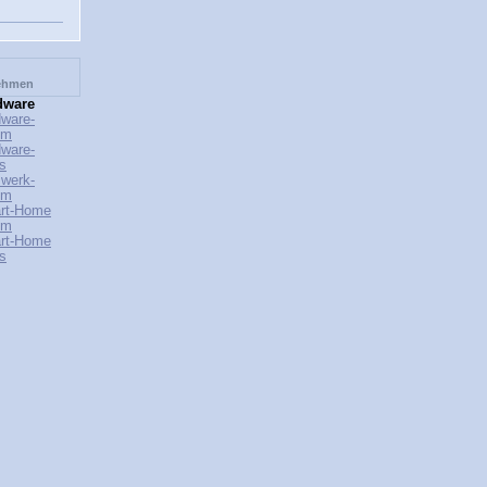
nehmen
dware
ware-
um
ware-
s
werk-
um
rt-Home
um
rt-Home
s