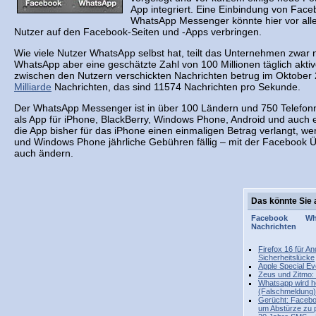
App integriert. Eine Einbindung von Face
WhatsApp Messenger könnte hier vor alle
Nutzer auf den Facebook-Seiten und -Apps verbringen.
Wie viele Nutzer WhatsApp selbst hat, teilt das Unternehmen zwar n
WhatsApp aber eine geschätzte Zahl von 100 Millionen täglich akti
zwischen den Nutzern verschickten Nachrichten betrug im Oktobe
Milliarde
Nachrichten, das sind 11574 Nachrichten pro Sekunde.
Der WhatsApp Messenger ist in über 100 Ländern und 750 Telefonnet
als App für iPhone, BlackBerry, Windows Phone, Android und auch 
die App bisher für das iPhone einen einmaligen Betrag verlangt, w
und Windows Phone jährliche Gebühren fällig – mit der Facebook 
auch ändern.
Das könnte Sie 
Facebook
Wh
Nachrichten
Firefox 16 für A
Sicherheitslücke
Apple Special Eve
Zeus und Zitmo: 
Whatsapp wird h
(Falschmeldung)
Gerücht: Faceboo
um Abstürze zu 