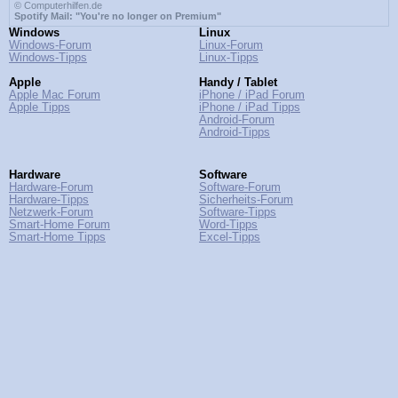
© Computerhilfen.de
Spotify Mail: "You're no longer on Premium"
Windows
Linux
Windows-Forum
Linux-Forum
Windows-Tipps
Linux-Tipps
Apple
Handy / Tablet
Apple Mac Forum
iPhone / iPad Forum
Apple Tipps
iPhone / iPad Tipps
Android-Forum
Android-Tipps
Hardware
Software
Hardware-Forum
Software-Forum
Hardware-Tipps
Sicherheits-Forum
Netzwerk-Forum
Software-Tipps
Smart-Home Forum
Word-Tipps
Smart-Home Tipps
Excel-Tipps