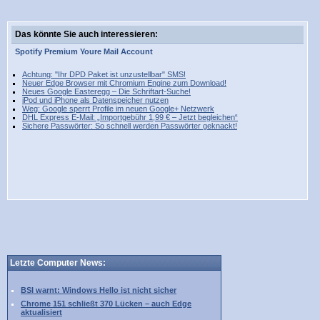
Das könnte Sie auch interessieren:
Spotify
Premium
Youre
Mail
Account
Achtung: "Ihr DPD Paket ist unzustellbar" SMS!
Neuer Edge Browser mit Chromium Engine zum Download!
Neues Google Easteregg – Die Schriftart-Suche!
iPod und iPhone als Datenspeicher nutzen
Weg: Google sperrt Profile im neuen Google+ Netzwerk
DHL Express E-Mail: „Importgebühr 1,99 € – Jetzt begleichen“
Sichere Passwörter: So schnell werden Passwörter geknackt!
Letzte Computer News:
BSI warnt: Windows Hello ist nicht sicher
Chrome 151 schließt 370 Lücken – auch Edge
aktualisiert