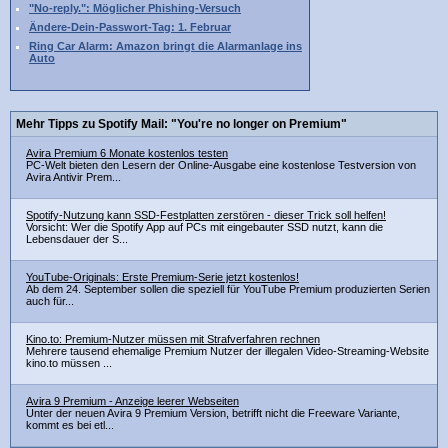
"No-reply.": Möglicher Phishing-Versuch
Ändere-Dein-Passwort-Tag: 1. Februar
Ring Car Alarm: Amazon bringt die Alarmanlage ins
Auto
Mehr Tipps zu Spotify Mail: "You're no longer on Premium"
Avira Premium 6 Monate kostenlos testen
PC-Welt bieten den Lesern der Online-Ausgabe eine kostenlose Testversion von
Avira Antivir Prem...
Spotify-Nutzung kann SSD-Festplatten zerstören - dieser Trick soll helfen!
Vorsicht: Wer die Spotify App auf PCs mit eingebauter SSD nutzt, kann die
Lebensdauer der S...
YouTube-Originals: Erste Premium-Serie jetzt kostenlos!
Ab dem 24. September sollen die speziell für YouTube Premium produzierten Serien
auch für...
Kino.to: Premium-Nutzer müssen mit Strafverfahren rechnen
Mehrere tausend ehemalige Premium Nutzer der illegalen Video-Streaming-Website
kino.to müssen ...
Avira 9 Premium - Anzeige leerer Webseiten
Unter der neuen Avira 9 Premium Version, betrifft nicht die Freeware Variante,
kommt es bei etl...