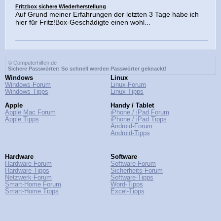
Fritzbox sichere Wiederherstellung
Auf Grund meiner Erfahrungen der letzten 3 Tage habe ich
hier für Fritz!Box-Geschädigte einen wohl...
© Computerhilfen.de
Sichere Passwörter: So schnell werden Passwörter geknackt!
Windows
Linux
Windows-Forum
Linux-Forum
Windows-Tipps
Linux-Tipps
Apple
Handy / Tablet
Apple Mac Forum
iPhone / iPad Forum
Apple Tipps
iPhone / iPad Tipps
Android-Forum
Android-Tipps
Hardware
Software
Hardware-Forum
Software-Forum
Hardware-Tipps
Sicherheits-Forum
Netzwerk-Forum
Software-Tipps
Smart-Home Forum
Word-Tipps
Smart-Home Tipps
Excel-Tipps