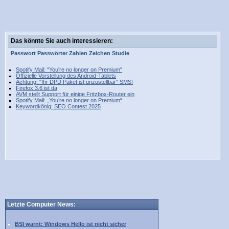
Das könnte Sie auch interessieren:
Passwort
Passwörter
Zahlen
Zeichen
Studie
Spotify Mail: "You're no longer on Premium"
Offizielle Vorstellung des Android-Tablets
Achtung: "Ihr DPD Paket ist unzustellbar" SMS!
Firefox 3.6 ist da
AVM stellt Support für einige Fritzbox-Router ein
Spotify Mail: „You’re no longer on Premium“
Keywordkönig: SEO Contest 2025
Letzte Computer News:
BSI warnt: Windows Hello ist nicht sicher