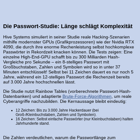
Die Passwort-Studie: Länge schlägt Komplexität
Hive Systems simuliert in seiner Studie reale Hacking-Szenarien
mithilfe modernster GPUs (Grafikprozessoren) wie der Nvidia RTX
4090, die durch ihre enorme Rechenleistung selbst hochkomplexe
Passwörter in Rekordzeit knacken können. Die Tests zeigen: Eine
einzelne High-End-GPU schafft bis zu 300 Milliarden Hash-
Vergleiche pro Sekunde – ein 8-stelliges Passwort mit
Großbuchstaben, Zahlen und Symbolen wird so in unter 37
Minuten entschlüsselt! Selbst bei 11 Zeichen dauert es nur noch 5
Jahre, während ein 12-stelliges Passwort die Rechenzeit bereits
auf 3.000 Jahre hochschnellen lässt.
Die Studie nutzt Rainbow Tables (vorberechnete Passwort-Hash-
Datenbanken) und adaptierte
Brute-Force-Algorithmen
, um reale
Cyberangriffe nachzubilden. Die Kernaussage bleibt eindeutig:
12 Zeichen: Bis zu 3.000 Jahre Hackerdauer (bei
Groß-/Kleinbuchstaben, Zahlen und Symbolen).
16 Zeichen: Selbst einfache Passwörter (nur Kleinbuchstaben) halten
Jahrhunderte stand.
Die Zahlen verdeutlichen, warum die Passwortlänge zum