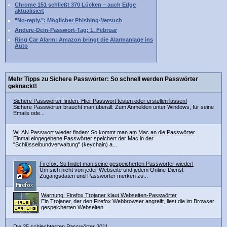
Chrome 151 schließt 370 Lücken – auch Edge
aktualisiert
"No-reply.": Möglicher Phishing-Versuch
Ändere-Dein-Passwort-Tag: 1. Februar
Ring Car Alarm: Amazon bringt die Alarmanlage ins
Auto
Mehr Tipps zu Sichere Passwörter: So schnell werden Passwörter
geknackt!
Sichere Passwörter finden: Hier Passwort testen oder erstellen lassen!
Sichere Passwörter braucht man überall: Zum Anmelden unter Windows, für seine
Emails ode...
WLAN Passwort wieder finden: So kommt man am Mac an die Passwörter
Einmal eingegebene Passwörter speichert der Mac in der
"Schlüsselbundverwaltung" (keychain) a...
Firefox: So findet man seine gespeicherten Passwörter wieder!
Um sich nicht von jeder Webseite und jedem Online-Dienst
Zugangsdaten und Passwörter merken zu...
Warnung: Firefox Trojaner klaut Webseiten-Passwörter
Ein Trojaner, der den Firefox Webbrowser angreift, liest die im Browser
gespeicherten Webseiten...
Die 25 schlechtesten Passwörter 2011