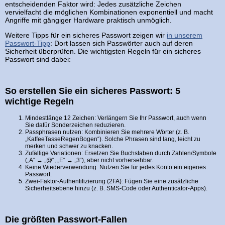
entscheidenden Faktor wird: Jedes zusätzliche Zeichen
vervielfacht die möglichen Kombinationen exponentiell und macht
Angriffe mit gängiger Hardware praktisch unmöglich.
Weitere Tipps für ein sicheres Passwort zeigen wir
in unserem
Passwort-Tipp
: Dort lassen sich Passwörter auch auf deren
Sicherheit überprüfen. Die wichtigsten Regeln für ein sicheres
Passwort sind dabei:
So erstellen Sie ein sicheres Passwort: 5
wichtige Regeln
Mindestlänge 12 Zeichen: Verlängern Sie Ihr Passwort, auch wenn
Sie dafür Sonderzeichen reduzieren.
Passphrasen nutzen: Kombinieren Sie mehrere Wörter (z. B.
„KaffeeTasseRegenBogen“). Solche Phrasen sind lang, leicht zu
merken und schwer zu knacken.
Zufällige Variationen: Ersetzen Sie Buchstaben durch Zahlen/Symbole
(„A“ → „@“, „E“ → „3“), aber nicht vorhersehbar.
Keine Wiederverwendung: Nutzen Sie für jedes Konto ein eigenes
Passwort.
Zwei-Faktor-Authentifizierung (2FA): Fügen Sie eine zusätzliche
Sicherheitsebene hinzu (z. B. SMS-Code oder Authenticator-Apps).
Die größten Passwort-Fallen