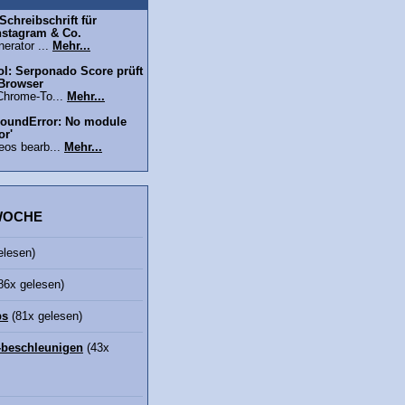
chreibschrift für
nstagram & Co.
erator ...
Mehr...
l: Serponado Score prüft
 Browser
Chrome-To...
Mehr...
oundError: No module
or'
eos bearb...
Mehr...
 WOCHE
elesen)
86x gelesen)
bs
(81x gelesen)
beschleunigen
(43x