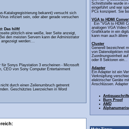
Schnittstelle wurde in
eingeführt und war spez
PCs konzipiert. Sie bot
-Katalogregistrierung bekannt) versucht sich
irus infiziert sein, oder aber gerade versuchen
VGA to HDMI Conver
Ein "VGA to HDMI Con
analogen VGA Video-Si
: Das hilft!
Grafikkarte in ein dig
eite plötzlich eine weiße, leer Seite anzeigt,
kann man auch ältere .
 Bei den meisten Servern kann der Administrator
 angezeigt werden:...
Cluster
Generell bezeichnet m
von Datenobjekten mit
Zuordnungseinheit auf
oder 8 Sektoren ein...
 für Sonys Playstation 3 erscheinen - Microsoft
Adapter
don, CEO von Sony Computer Entertainment
Ein Adapter ist ein Ve
Verknüpfung verschie
elektrischer Geräte mi
Anschlüssen. Adapter 
nicht durch einen Zeilenumbruch getrennt
enden. Geschütztes Leerzeichen in Word
Antiquaschrift
Burn Proof
AMD
Alphanumeris
ereich: