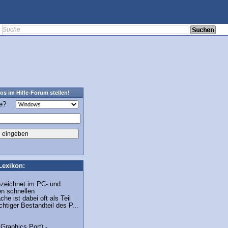
os im Hilfe-Forum stellen!
ge?
Lexikon:
ezeichnet im PC- und
n schnellen
he ist dabei oft als Teil
htiger Bestandteil des P...
Graphics Port) -