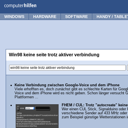
Forum
Tipps
News
Frage stellen
WINDOWS
HARDWARE
SOFTWARE
HANDY / TABLE
Win98 keine seite trotz aktiver verbindung
Keine Verbindung zwischen Google-Voice und dem iPhone
Viele erhofften es, doch zunächst gibt es schlechte Karten für Goo
Voice und dem iPhone wird es nicht geben. Schon länger versucht 
Plattformen ...
FHEM / CUL: Trotz "autocreate" kei
Wer einen CUL Stick, Signalduino oder
verschiedene Sender auf 433 MHz oder
zum Beispiel günstige Wetterstationen i