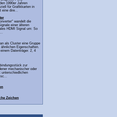
 den 1990er Jahren
iell für Grafikkarten in
 eine dire...
ter
verter" wandelt die
gnale einer älteren
itales HDMI Signal um: So
..
an als Cluster eine Gruppe
 ähnlichen Eigenschaften.
 einem Datenträger. 2, 4
rbindungsstück zur
dener mechanischer oder
t unterschiedlichen
sc...
en
che Zeichen