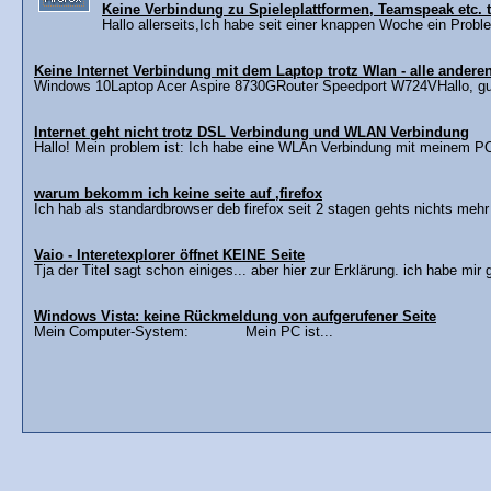
Keine Verbindung zu Spieleplattformen, Teamspeak etc. tr
Hallo allerseits,Ich habe seit einer knappen Woche ein Problem
Keine Internet Verbindung mit dem Laptop trotz Wlan - alle anderen
Windows 10Laptop Acer Aspire 8730GRouter Speedport W724VHallo, gute
Internet geht nicht trotz DSL Verbindung und WLAN Verbindung
Hallo! Mein problem ist: Ich habe eine WLAn Verbindung mit meinem PC
warum bekomm ich keine seite auf ,firefox
Ich hab als standardbrowser deb firefox seit 2 stagen gehts nichts mehr 
Vaio - Interetexplorer öffnet KEINE Seite
Tja der Titel sagt schon einiges... aber hier zur Erklärung. ich habe mir
Windows Vista: keine Rückmeldung von aufgerufener Seite
Mein Computer-System: Mein PC ist...