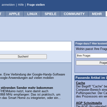
anmelden
|
Hilfe
|
Frage stellen
T
APPLE
LINUX
SPIELE
COMMUNITY
MEHR
Frage dazu? Hier kostenl
Wohin passt Ihre Fra
gle. Eine Verbindung der Google-Handy-Software
Google Anwendungen auf vielen mobilen
Passende Artikel im 
Cache
Der Begriff "Cache" b
ne störenden Sender mehr bekommen
Computer-Bereich eine
 FHEMduino nutzt, kann damit auch
Pufferspeicher. Der Cac
 868 MHz empfangen: Das ist praktisch, um
des Prozessors ein wic
n das Smart Home zu integrieren, oder ein...
AGP Schnittstelle
Die AGP (Accelerated 