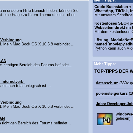
Mehr Tipps:
Coole Buchstaben + S
in unserem Hilfe-Bereich finden, können Sie
WhatsApp, TikTok, I
st eine Frage zu Ihrem Thema stellen - ohne
Mit unserem Schriftgen
Kostenloses SEO-Too
Webseiten direkt im
Mit dem kostenlosen 
 Verbindung
Lösung: ModuleNotF
. Mein Mac Book OS X 10.5.8 verbindet ...
named 'moviepy.edit
Python kann auch Vid
WLAN
Mehr Tipps:
im richtigen Bereich des Forums befindet...
TOP-TIPPS DER
 Internetverbi
datenschutz
(369x g
einfach total unlogisch ist ...
pc-einsteigerkurs
(1
 Verbindung
Jobs: Developer-Jo
. Mein Mac Book OS X 10.5.8 verbindet ...
windows-
gelesen)
LAN
m richtigen Bereich des Forums befindet...