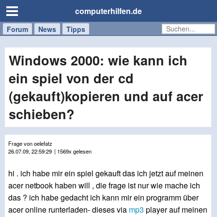
computerhilfen.de
Forum
Handy
Windows
Mac
News
Tipps
/
Tablet
Windows 2000: wie kann ich
ein spiel von der cd
(gekauft)kopieren und auf acer
schieben?
Frage von oelefatz
26.07.09, 22:59:29
| 1569x gelesen
hi . ich habe mir ein spiel gekauft das ich jetzt auf meinen
acer netbook haben will , die frage ist nur wie mache ich
das ? ich habe gedacht ich kann mir ein programm über
acer online runterladen- dieses via
mp3
player auf meinen