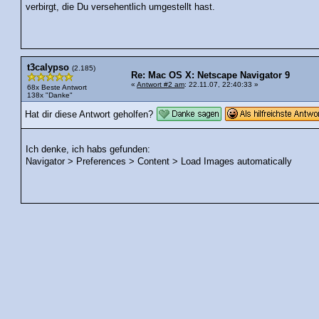
verbirgt, die Du versehentlich umgestellt hast.
t3calypso
(2.185)
Re: Mac OS X: Netscape Navigator 9
«
Antwort #2 am
: 22.11.07, 22:40:33 »
68x Beste Antwort
138x "Danke"
Hat dir diese Antwort geholfen?
Ich denke, ich habs gefunden:
Navigator > Preferences > Content > Load Images automatically