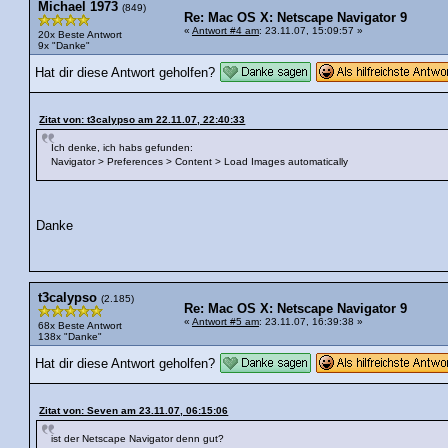
Michael 1973
(849)
Re: Mac OS X: Netscape Navigator 9
«
Antwort #4 am
: 23.11.07, 15:09:57 »
20x Beste Antwort
9x "Danke"
Hat dir diese Antwort geholfen?
Zitat von: t3calypso am 22.11.07, 22:40:33
Ich denke, ich habs gefunden:
Navigator > Preferences > Content > Load Images automatically
Danke
t3calypso
(2.185)
Re: Mac OS X: Netscape Navigator 9
«
Antwort #5 am
: 23.11.07, 16:39:38 »
68x Beste Antwort
138x "Danke"
Hat dir diese Antwort geholfen?
Zitat von: Seven am 23.11.07, 06:15:06
ist der Netscape Navigator denn gut?