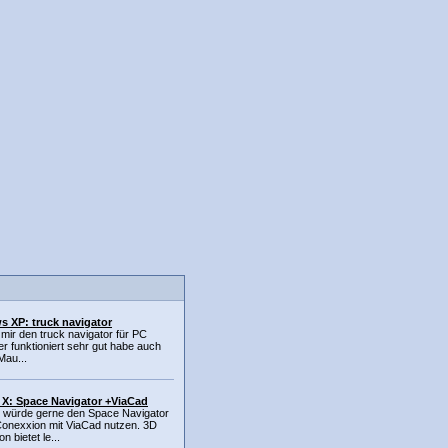
 XP: truck navigator
mir den truck navigator für PC
er funktioniert sehr gut habe auch
Mau...
X: Space Navigator +ViaCad
h würde gerne den Space Navigator
onexxion mit ViaCad nutzen. 3D
n bietet le...