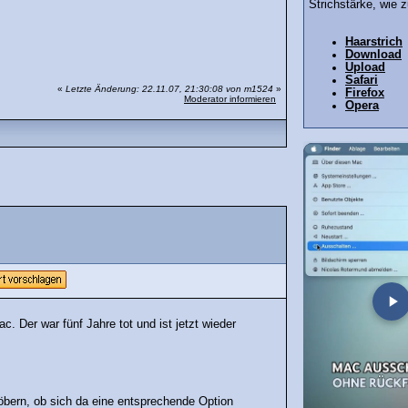
Strichstärke, wie 
Haarstrich
Download
Upload
Safari
«
Letzte Änderung: 22.11.07, 21:30:08 von m1524
»
Firefox
Moderator informieren
Opera
c. Der war fünf Jahre tot und ist jetzt wieder
töbern, ob sich da eine entsprechende Option