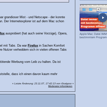
 war grandioser Mist - und Netscape - der konnte
tan. Der Internetexplorer ist auf dem Mac schon
efox
ausprobiert (hat auch seine Vorzüge), Opera,
Apple Mac: Datei IMM
bestimmtem Programm
viel mit Tabs. Da war
Firefox
in Sachen Komfort
ere Nutzer verheddern sich in vielen offenen Tabs
rvtötende Werbung vom Leib zu halten. Da ist
ststelle, dass ich einen davon kaum mehr
«
Letzte Änderung: 23.11.07, 17:42:13 von t3calypso
»
Moderator informieren