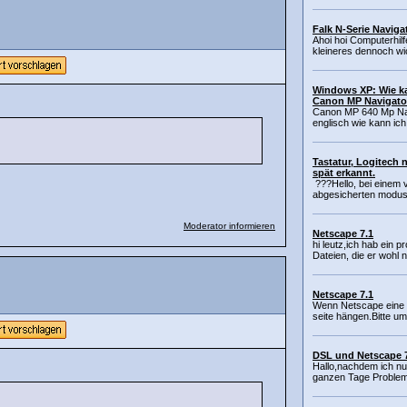
Falk N-Serie Naviga
Ahoi hoi Computerhil
kleineres dennoch wic
Windows XP: Wie ka
Canon MP Navigator 
Canon MP 640 Mp Navig
englisch wie kann ich 
Tastatur, Logitech 
spät erkannt.
???Hello, bei einem 
abgesicherten modus 
Moderator informieren
Netscape 7.1
hi leutz,ich hab ein 
Dateien, die er wohl n
Netscape 7.1
Wenn Netscape eine P
seite hängen.Bitte um 
DSL und Netscape 
Hallo,nachdem ich nur
ganzen Tage Probleme