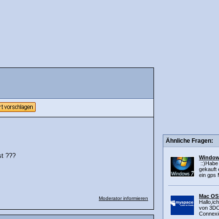
Ähnliche Fragen:
st ???
Windows
::)Habe 
gekauft 
ein gps 
Mac OS 
Moderator informieren
Hallo,ic
von 3DC
Connexio