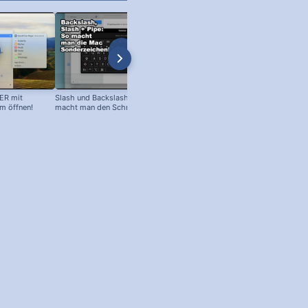
ER mit
Slash und Backslash am Mac: So
Eckige Klammer am Mac:
 öffnen!
macht man den Schrägstrich +
Sonderzeichen einfügen!
senkrechten Strich!