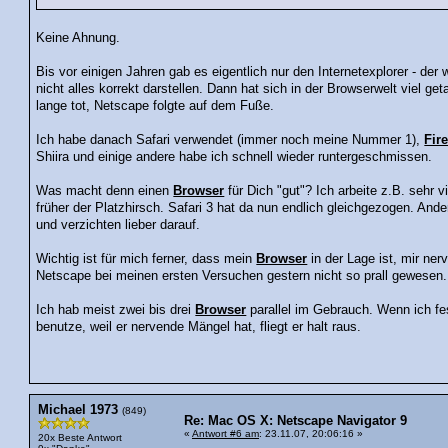
Keine Ahnung.
Bis vor einigen Jahren gab es eigentlich nur den Internetexplorer - der
nicht alles korrekt darstellen. Dann hat sich in der Browserwelt viel ge
lange tot, Netscape folgte auf dem Fuße.
Ich habe danach Safari verwendet (immer noch meine Nummer 1),
Fir
Shiira und einige andere habe ich schnell wieder runtergeschmissen.
Was macht denn einen
Browser
für Dich "gut"? Ich arbeite z.B. sehr 
früher der Platzhirsch. Safari 3 hat da nun endlich gleichgezogen. And
und verzichten lieber darauf.
Wichtig ist für mich ferner, dass mein
Browser
in der Lage ist, mir ne
Netscape bei meinen ersten Versuchen gestern nicht so prall gewesen.
Ich hab meist zwei bis drei
Browser
parallel im Gebrauch. Wenn ich fe
benutze, weil er nervende Mängel hat, fliegt er halt raus.
Michael 1973
(849)
Re: Mac OS X: Netscape Navigator 9
«
Antwort #6 am
: 23.11.07, 20:06:16 »
20x Beste Antwort