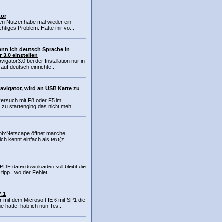
tor
fen Nutzer,habe mal wieder ein
htiges Problem..Hatte mir vo...
nn ich deutsch Sprache in
3.0 einstellen
ator3.0 bei der Installation nur in
auf deutsch einrichte...
navigator, wird an USB Karte zu
versuch mit F8 oder F5 im
zu startenging das nicht meh...
prob:Netscape öffnet manche
ich kennt einfach als text(z...
DF datei downloaden soll bleibt die
tipp , wo der Fehlet ...
7.1
 mit dem Microsoft IE 6 mit SP1 die
 hatte, hab ich nun Tes...