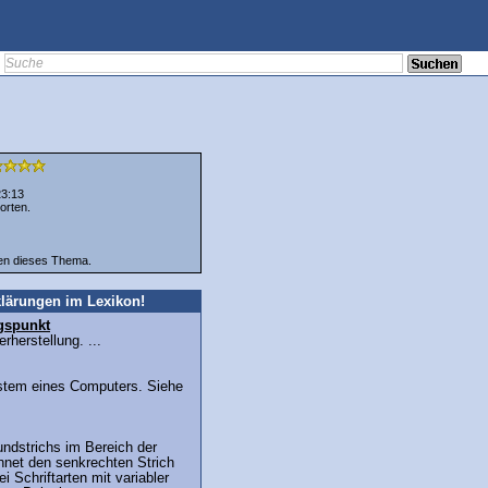
23:13
orten.
ten dieses Thema.
lärungen im Lexikon!
gspunkt
herstellung. ...
stem eines Computers. Siehe
undstrichs im Bereich der
hnet den senkrechten Strich
i Schriftarten mit variabler