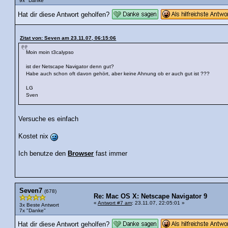
9x "Danke"
Hat dir diese Antwort geholfen?
Zitat von: Seven am 23.11.07, 06:15:06
Moin moin t3calypso
ist der Netscape Navigator denn gut?
Habe auch schon oft davon gehört, aber keine Ahnung ob er auch gut ist ???
LG
Sven
Versuche es einfach
Kostet nix
Ich benutze den
Browser
fast immer
Seven7
(678)
Re: Mac OS X: Netscape Navigator 9
«
Antwort #7 am
: 23.11.07, 22:05:01 »
3x Beste Antwort
7x "Danke"
Hat dir diese Antwort geholfen?