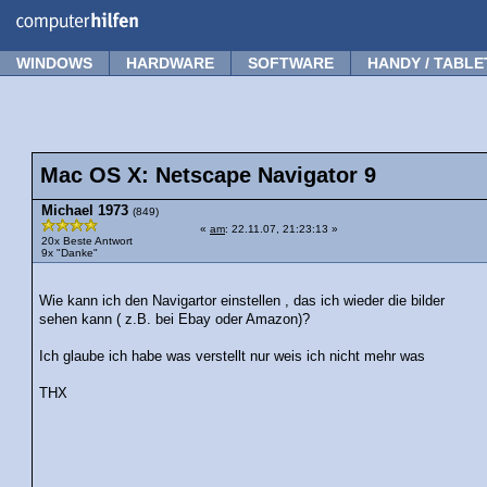
Forum
Tipps
News
Frage stellen
WINDOWS
HARDWARE
SOFTWARE
HANDY / TABLE
Mac OS X: Netscape Navigator 9
Michael 1973
(849)
«
am
: 22.11.07, 21:23:13 »
20x Beste Antwort
9x "Danke"
Wie kann ich den Navigartor einstellen , das ich wieder die bilder
sehen kann ( z.B. bei Ebay oder Amazon)?
Ich glaube ich habe was verstellt nur weis ich nicht mehr was
THX