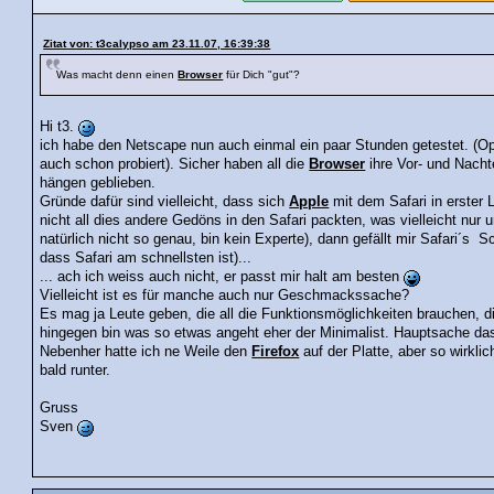
Zitat von: t3calypso am 23.11.07, 16:39:38
Was macht denn einen
Browser
für Dich "gut"?
Hi t3.
ich habe den Netscape nun auch einmal ein paar Stunden getestet. (
auch schon probiert). Sicher haben all die
Browser
ihre Vor- und Nachte
hängen geblieben.
Gründe dafür sind vielleicht, dass sich
Apple
mit dem Safari in erster 
nicht all dies andere Gedöns in den Safari packten, was vielleicht nur u
natürlich nicht so genau, bin kein Experte), dann gefällt mir Safari´s S
dass Safari am schnellsten ist)...
... ach ich weiss auch nicht, er passt mir halt am besten
Vielleicht ist es für manche auch nur Geschmackssache?
Es mag ja Leute geben, die all die Funktionsmöglichkeiten brauchen, d
hingegen bin was so etwas angeht eher der Minimalist. Hauptsache 
Nebenher hatte ich ne Weile den
Firefox
auf der Platte, aber so wirklic
bald runter.
Gruss
Sven