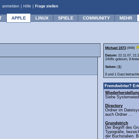
anmelden
|
Hilfe
|
Frage stellen
T
APPLE
LINUX
SPIELE
COMMUNITY
MEHR
Michael 1973
(849)
Datum:
22.11.07, 21:
2408x gelesen, 8 Antw
Seiten:
[
1
]
0 und 1 Gast betrach
Fremdwörter? Erk
Wiederherstellun
Siehe Systemwieder
Directory
Ordner im Dateisy
auch Ordner ...
Grundstrich
Der Begriff des Gr
Typografie, bezeic
der Buchstaben. Be