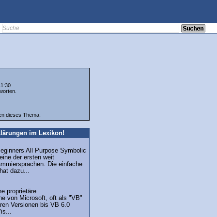
11:30
worten.
ten dieses Thema.
lärungen im Lexikon!
Beginners All Purpose Symbolic
eine der ersten weit
rammiersprachen. Die einfache
hat dazu...
ne proprietäre
e von Microsoft, oft als "VB"
eren Versionen bis VB 6.0
is...