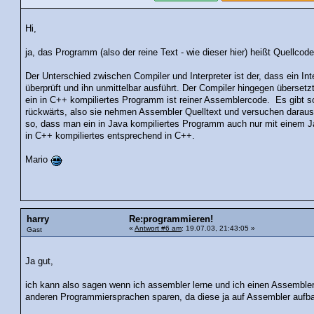
Hi,
ja, das Programm (also der reine Text - wie dieser hier) heißt Quellcode
Der Unterschied zwischen Compiler und Interpreter ist der, dass ein Int
überprüft und ihn unmittelbar ausführt. Der Compiler hingegen übersetz
ein in C++ kompiliertes Programm ist reiner Assemblercode. Es gibt s
rückwärts, also sie nehmen Assembler Quelltext und versuchen daraus
so, dass man ein in Java kompiliertes Programm auch nur mit einem J
in C++ kompiliertes entsprechend in C++.
Mario
harry
Re:programmieren!
«
Antwort #6 am
: 19.07.03, 21:43:05 »
Gast
Ja gut,
ich kann also sagen wenn ich assembler lerne und ich einen Assemble
anderen Programmiersprachen sparen, da diese ja auf Assembler auf