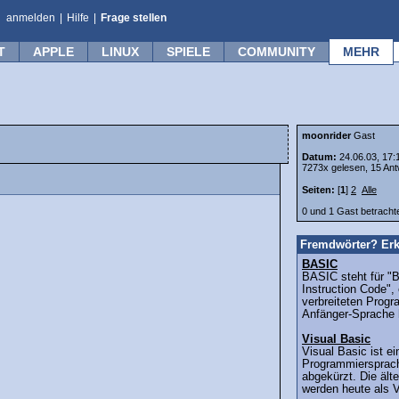
anmelden
|
Hilfe
|
Frage stellen
T
APPLE
LINUX
SPIELE
COMMUNITY
MEHR
moonrider
Gast
Datum:
24.06.03, 17:
7273x gelesen, 15 Ant
Seiten:
[
1
]
2
Alle
0 und 1 Gast betrach
Fremdwörter? Erk
BASIC
BASIC steht für "
Instruction Code", 
verbreiteten Prog
Anfänger-Sprache 
Visual Basic
Visual Basic ist ei
Programmiersprach
abgekürzt. Die ält
werden heute als V