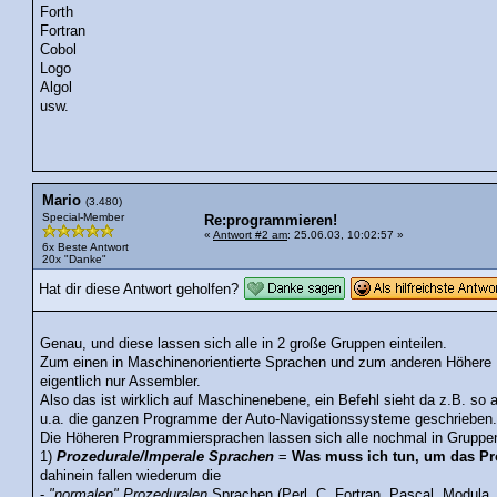
Forth
Fortran
Cobol
Logo
Algol
usw.
Mario
(3.480)
Special-Member
Re:programmieren!
«
Antwort #2 am
: 25.06.03, 10:02:57 »
6x Beste Antwort
20x "Danke"
Hat dir diese Antwort geholfen?
Genau, und diese lassen sich alle in 2 große Gruppen einteilen.
Zum einen in Maschinenorientierte Sprachen und zum anderen Höhere 
eigentlich nur Assembler.
Also das ist wirklich auf Maschinenebene, ein Befehl sieht da z.B. so 
u.a. die ganzen Programme der Auto-Navigationssysteme geschrieben
Die Höheren Programmiersprachen lassen sich alle nochmal in Gruppen
1)
Prozedurale/Imperale Sprachen
=
Was muss ich tun, um das Pr
dahinein fallen wiederum die
-
"normalen" Prozeduralen
Sprachen (Perl, C, Fortran, Pascal, Modula,