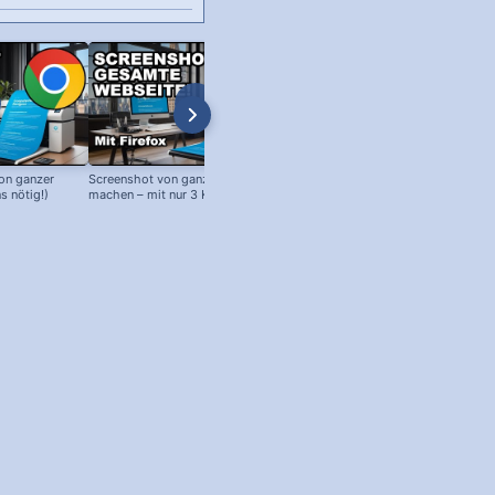
on ganzer
Screenshot von ganzer Webseite
s nötig!)
machen – mit nur 3 Klicks!