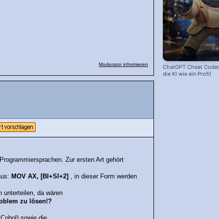
Moderator informieren
ChatGPT Cheat Codes:
die KI wie ein Profi!
Programmiersprachen. Zur ersten Art gehört
aus:
MOV AX, [BI+SI+2]
, in dieser Form werden
.
 unterteilen, da wären
oblem zu lösen!?
 Cobol) sowie die