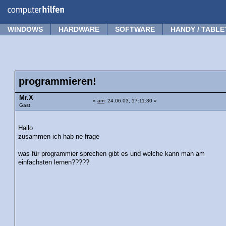
Forum
Tipps
News
Frage stellen
WINDOWS
HARDWARE
SOFTWARE
HANDY / TABLE
programmieren!
Mr.X
«
am
: 24.06.03, 17:11:30 »
Gast
Hallo
zusammen ich hab ne frage
was für programmier sprechen gibt es und welche kann man am
einfachsten lernen?????