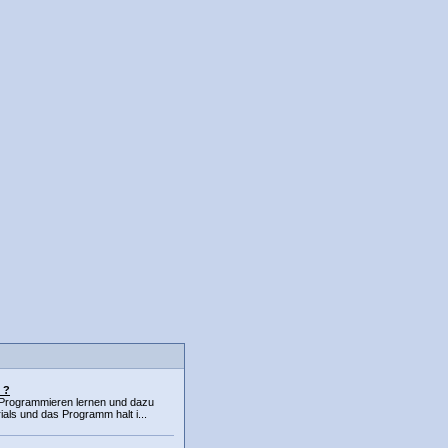
 ?
 Programmieren lernen und dazu
ials und das Programm halt i...