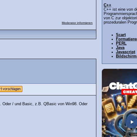
C++
C++ ist eine von d
Programmiersprach
von C zur objektor
prozeduralen Prog
Moderator informieren
Scart
Formatiere
PERL
Java
Javascript
Bildschir
). Oder / und Basic, z.B. QBasic von Win98. Oder