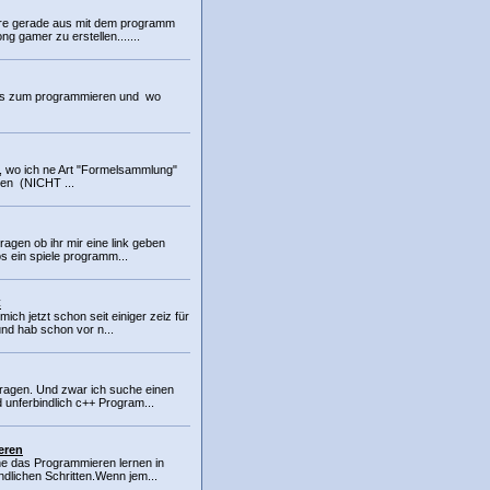
biere gerade aus mit dem programm
ng gamer zu erstellen.......
es zum programmieren und wo
, wo ich ne Art "Formelsammlung"
ren (NICHT ...
 Fragen ob ihr mir eine link geben
s ein spiele programm...
C
 mich jetzt schon seit einiger zeiz für
d hab schon vor n...
Fragen. Und zwar ich suche einen
 unferbindlich c++ Program...
eren
ne das Programmieren lernen in
ndlichen Schritten.Wenn jem...