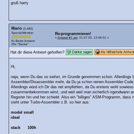
gruß harry
Mario
(3.480)
Special-Member
Re:programmieren!
«
Antwort #7 am
: 21.07.03, 13:46:01 »
6x Beste Antwort
20x "Danke"
Hat dir diese Antwort geholfen?
Hi,
naja, wenn Du das so siehst, im Grunde genommen schon. Allerdings b
Assembler/Disassembler mehr, da Du ja schon reinen Assembler-Code
Allerdings würd ich Dir das net empfehlen, da Du erstens wohl sowie
zusammenbekommen wirst, und weil weil man sicherlich irgendwann a
Register hin und her schiebt. Also ein "billiges" ASM-Programm, dass nu
sieht unter Turbo-Assembler z.B. so hier aus:
model small
ideal
stack 100h