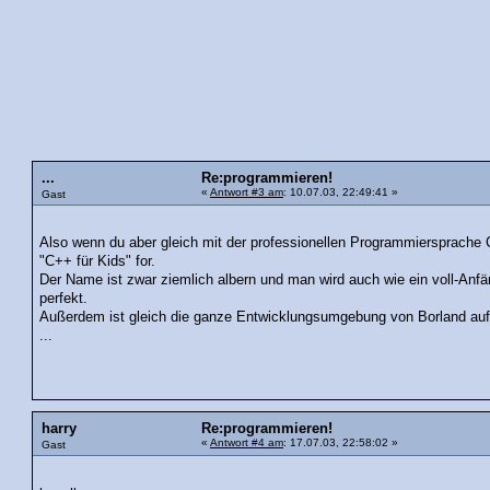
...
Re:programmieren!
«
Antwort #3 am
: 10.07.03, 22:49:41 »
Gast
Also wenn du aber gleich mit der professionellen Programmiersprache C
"C++ für Kids" for.
Der Name ist zwar ziemlich albern und man wird auch wie ein voll-Anfä
perfekt.
Außerdem ist gleich die ganze Entwicklungsumgebung von Borland auf
...
harry
Re:programmieren!
«
Antwort #4 am
: 17.07.03, 22:58:02 »
Gast