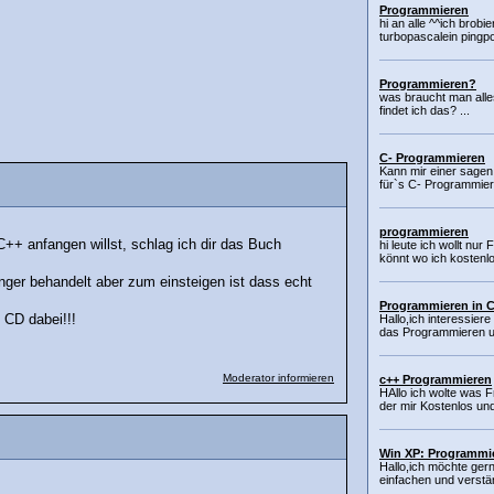
Programmieren
hi an alle ^^ich bro
turbopascalein pingpo
Programmieren?
was braucht man all
findet ich das? ...
C- Programmieren
Kann mir einer sagen
für`s C- Programmie
programmieren
++ anfangen willst, schlag ich dir das Buch
hi leute ich wollt nur
könnt wo ich kostenlo
nger behandelt aber zum einsteigen ist dass echt
Programmieren in 
 CD dabei!!!
Hallo,ich interessiere
das Programmieren un
Moderator informieren
c++ Programmieren
HAllo ich wolte was 
der mir Kostenlos und
Win XP: Programmi
Hallo,ich möchte ger
einfachen und verstä