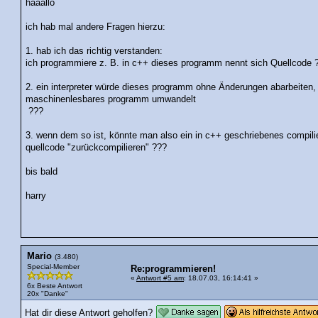
haaallo
ich hab mal andere Fragen hierzu:
1. hab ich das richtig verstanden:
ich programmiere z. B. in c++ dieses programm nennt sich Quellcode 
2. ein interpreter würde dieses programm ohne Änderungen abarbeiten, 
maschinenlesbares programm umwandelt
???
3. wenn dem so ist, könnte man also ein in c++ geschriebenes compili
quellcode "zurückcompilieren" ???
bis bald
harry
Mario
(3.480)
Special-Member
Re:programmieren!
«
Antwort #5 am
: 18.07.03, 16:14:41 »
6x Beste Antwort
20x "Danke"
Hat dir diese Antwort geholfen?