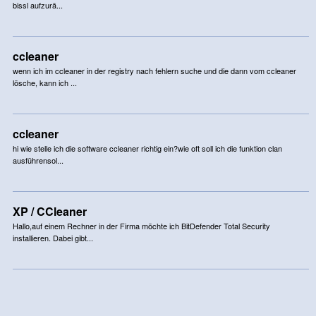
bissl aufzurä...
ccleaner
wenn ich im ccleaner in der registry nach fehlern suche und die dann vom ccleaner
lösche, kann ich ...
ccleaner
hi wie stelle ich die software ccleaner richtig ein?wie oft soll ich die funktion clan
ausführensol...
XP / CCleaner
Hallo,auf einem Rechner in der Firma möchte ich BitDefender Total Security
installieren. Dabei gibt...