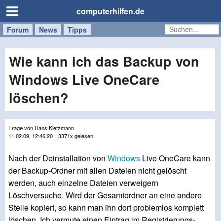
computerhilfen.de
Forum
Handy
Windows
Mac
News
Tipps
/
Tablet
Wie kann ich das Backup von
Windows Live OneCare
löschen?
Frage von Hans Kietzmann
11.02.09, 12:46:20
| 3371x gelesen
Nach der Deinstallation von
Windows
Live OneCare kann
der Backup-Ordner mit allen Dateien nicht gelöscht
werden, auch einzelne Dateien verweigern
Löschversuche. Wird der Gesamtordner an eine andere
Stelle kopiert, so kann man ihn dort problemlos komplett
löschen. Ich vermute einen Eintrag im Registrierungs-