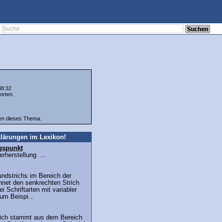
38:32
orten.
ten dieses Thema.
lärungen im Lexikon!
gspunkt
herstellung. ...
undstrichs im Bereich der
hnet den senkrechten Strich
i Schriftarten mit variabler
zum Beispi...
trich stammt aus dem Bereich