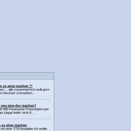
en zu einer machen ?!
n ... alle zusammen!Ich wollt gern
m Rechner schmeißen...
r pps eine doc machen?
 90 MB Powerpoint Präsentation per
 klappt leider nicht.K...
n zu einer machen
mit einer 2TB festplatte.Ich wollte