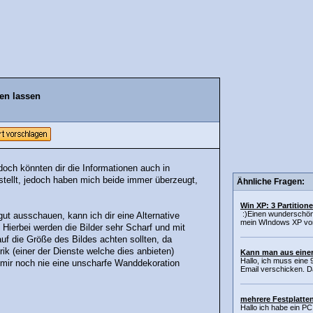
en lassen
och könnten dir die Informationen auch in
bestellt, jedoch haben mich beide immer überzeugt,
Ähnliche Fragen:
Win XP: 3 Partition
:)Einen wunderschöne
ut ausschauen, kann ich dir eine Alternative
mein WIndows XP vo
 Hierbei werden die Bilder sehr Scharf und mit
uf die Größe des Bildes achten sollten, da
ik (einer der Dienste welche dies anbieten)
Kann man aus eine
Hallo, ich muss eine
t mir noch nie eine unscharfe Wanddekoration
Email verschicken. Das
mehrere Festplatte
Hallo ich habe ein PC 