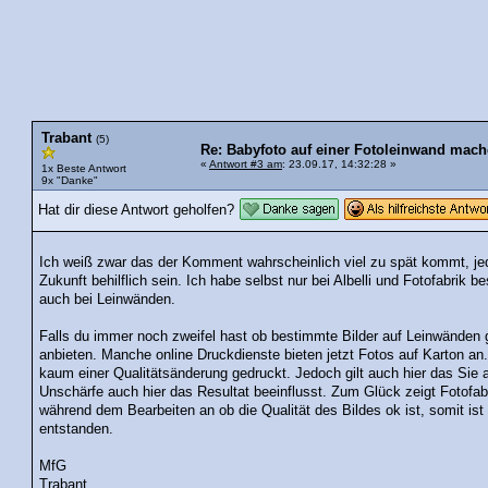
Trabant
(5)
Re: Babyfoto auf einer Fotoleinwand mach
«
Antwort #3 am
: 23.09.17, 14:32:28 »
1x Beste Antwort
9x "Danke"
Hat dir diese Antwort geholfen?
Ich weiß zwar das der Komment wahrscheinlich viel zu spät kommt, jed
Zukunft behilflich sein. Ich habe selbst nur bei Albelli und Fotofabrik 
auch bei Leinwänden.
Falls du immer noch zweifel hast ob bestimmte Bilder auf Leinwänden g
anbieten. Manche online Druckdienste bieten jetzt Fotos auf Karton an.
kaum einer Qualitätsänderung gedruckt. Jedoch gilt auch hier das Sie a
Unschärfe auch hier das Resultat beeinflusst. Zum Glück zeigt Fotofabr
während dem Bearbeiten an ob die Qualität des Bildes ok ist, somit is
entstanden.
MfG
Trabant