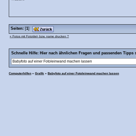
Seiten:
[
1
]
« Fotos mit Fototitel- bzw. name drucken ?
Schnelle Hilfe: Hier nach ähnlichen Fragen und passenden Tipps 
Computerhilfen
»
Grafik
»
Babyfoto auf einer Fotoleinwand machen lassen