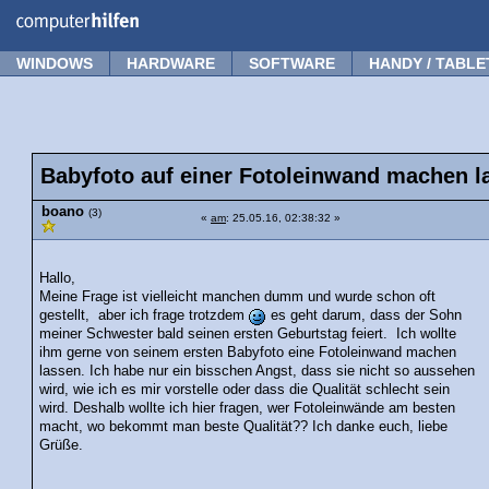
Forum
Tipps
News
Frage stellen
WINDOWS
HARDWARE
SOFTWARE
HANDY / TABLE
Babyfoto auf einer Fotoleinwand machen l
boano
(3)
«
am
: 25.05.16, 02:38:32 »
Hallo,
Meine Frage ist vielleicht manchen dumm und wurde schon oft
gestellt, aber ich frage trotzdem
es geht darum, dass der Sohn
meiner Schwester bald seinen ersten Geburtstag feiert. Ich wollte
ihm gerne von seinem ersten Babyfoto eine Fotoleinwand machen
lassen. Ich habe nur ein bisschen Angst, dass sie nicht so aussehen
wird, wie ich es mir vorstelle oder dass die Qualität schlecht sein
wird. Deshalb wollte ich hier fragen, wer Fotoleinwände am besten
macht, wo bekommt man beste Qualität?? Ich danke euch, liebe
Grüße.