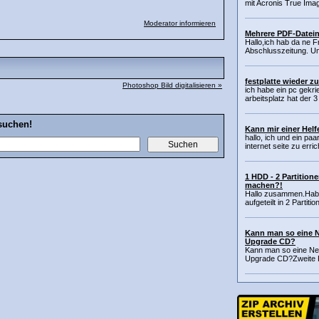
mit Acronis True Ima
Moderator informieren
Mehrere PDF-Datein
Hallo,ich hab da ne F
Abschlusszeitung. Um 
festplatte wieder z
Photoshop Bild digitalisieren »
ich habe ein pc gekrie
arbeitsplatz hat der 3 
suchen!
Kann mir einer Helf
hallo, ich und ein pa
internet seite zu erri
1 HDD - 2 Partitione
machen?!
Hallo zusammen.Hab n
aufgeteilt in 2 Partiti
Kann man so eine N
Upgrade CD?
Kann man so eine Neu
Upgrade CD?Zweite Fe