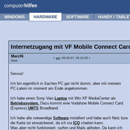
Forum
Tipps
News
Frage stellen
WINDOWS
HARDWARE
SOFTWARE
HANDY / TABLE
Internetzugang mit VF Mobile Connect Car
MarcHi
«
am
: 09.05.07, 20:13:25 »
Gast
Servus!
Ich bin eigentlich in Sachen PC gar nicht dumm, aber mit meinem
PC-Latein im moment am Ende angekommen.
Ich habe einen Sony Vaio
Laptop
mit Win XP MediaCenter als
Betriebssystem.
Dazu kommt eine Vodafone Mobile Connect Card
(Express)
UMTS
Broadband.
Ich habe alle notwendige
Software
installiert und habe auch Netz bzw
die Karte ist einsatzbereit, da ich via
ICQ
chatten kann.
Was aber nicht funktioniert: surfen und Mails abholen. Da kann ich