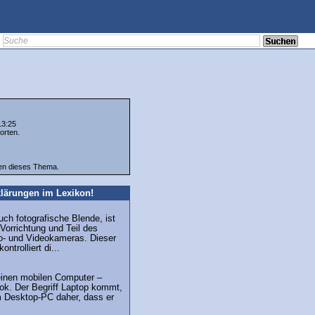
13:25
orten.
ten dieses Thema.
lärungen im Lexikon!
uch fotografische Blende, ist
orrichtung und Teil des
to- und Videokameras. Dieser
ontrolliert di...
r einen mobilen Computer –
ok. Der Begriff Laptop kommt,
m Desktop-PC daher, dass er