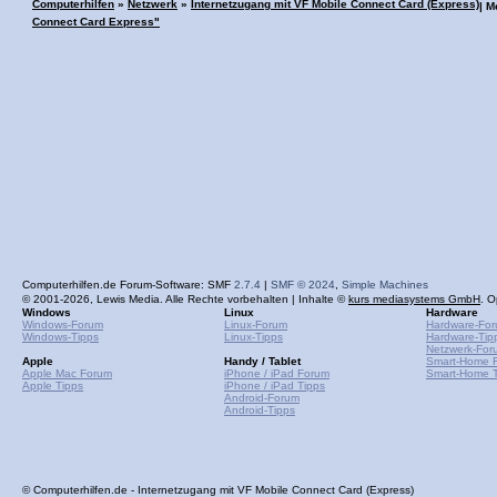
Computerhilfen
»
Netzwerk
»
Internetzugang mit VF Mobile Connect Card (Express)
| 
Connect Card Express"
Computerhilfen.de Forum-Software: SMF
2.7.4
|
SMF © 2024
,
Simple Machines
© 2001-2026, Lewis Media. Alle Rechte vorbehalten | Inhalte ©
kurs mediasystems GmbH
. O
Windows
Linux
Hardware
Windows-Forum
Linux-Forum
Hardware-Fo
Windows-Tipps
Linux-Tipps
Hardware-Tip
Netzwerk-For
Apple
Handy / Tablet
Smart-Home 
Apple Mac Forum
iPhone / iPad Forum
Smart-Home T
Apple Tipps
iPhone / iPad Tipps
Android-Forum
Android-Tipps
© Computerhilfen.de - Internetzugang mit VF Mobile Connect Card (Express)