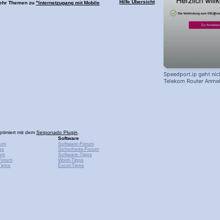
Hilfe Übersicht
Mehr Themen zu
"Internetzugang mit Mobile
Speedport.ip geht nich
Telekom Router Anme
ptimiert mit dem
Serponado Plugin
.
Software
rum
Software-Forum
ps
Sicherheits-Forum
um
Software-Tipps
Forum
Word-Tipps
ipps
Excel-Tipps