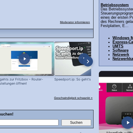
Betriebssystem
Das Betriebssyste
Steuerungsprogra
eines der ersten 
des Rechners gelad
Moderator informieren
Festplatten, E...
Windows M
Express-C
UMTS
Software
Netzwerk
Netzwerkka
gehts zur Fritzbox – Router-
Speedport.ip: So geht's zum Router!
2. Fritzbox 
stellungen öffnen!
Repeater
Geschwindigkeit schwankt »
suchen!