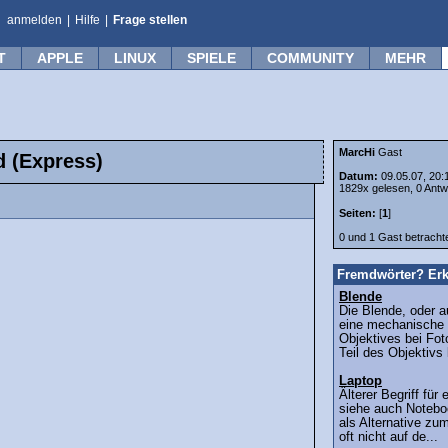
anmelden
|
Hilfe
|
Frage stellen
T
APPLE
LINUX
SPIELE
COMMUNITY
MEHR
MarcHi
Gast
d (Express)
Datum:
09.05.07, 20:
1829x gelesen, 0 Antw
Seiten:
[
1
]
0 und 1 Gast betrach
Fremdwörter? Erk
Blende
Die Blende, oder a
eine mechanische V
Objektives bei Fo
Teil des Objektivs k
Laptop
Älterer Begriff fü
siehe auch Notebo
als Alternative zu
oft nicht auf de...