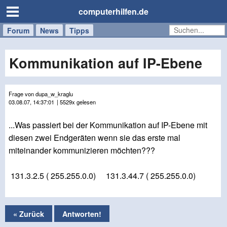
computerhilfen.de
Forum
Handy
Windows
Mac
News
Tipps
/
Tablet
Kommunikation auf IP-Ebene
Frage von dupa_w_kraglu
03.08.07, 14:37:01
| 5529x gelesen
...Was passiert bei der Kommunikation auf IP-Ebene mit
diesen zwei Endgeräten wenn sie das erste mal
miteinander kommunizieren möchten???
131.3.2.5 ( 255.255.0.0) 131.3.44.7 ( 255.255.0.0)
« Zurück
Antworten!