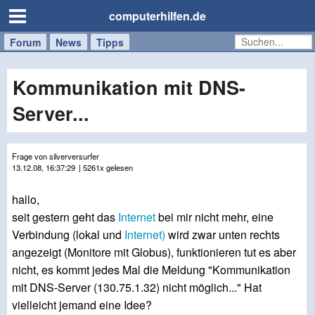
computerhilfen.de
Forum
Handy
Windows
Mac
News
Tipps
/
Tablet
Kommunikation mit DNS-
Server...
Frage von silverversurfer
13.12.08, 16:37:29
| 5261x gelesen
hallo,
seit gestern geht das
Internet
bei mir nicht mehr, eine
Verbindung (lokal und
Internet)
wird zwar unten rechts
angezeigt (Monitore mit Globus), funktionieren tut es aber
nicht, es kommt jedes Mal die Meldung "Kommunikation
mit DNS-Server (130.75.1.32) nicht möglich..." Hat
vielleicht jemand eine Idee?