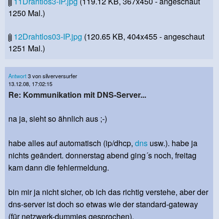
11Drahtlos3-IP.jpg
(119.12 KB, 367x450 - angeschaut
1250 Mal.)
12Drahtlos03-IP.jpg
(120.65 KB, 404x455 - angeschaut
1251 Mal.)
Antwort
3 von silverversurfer
13.12.08, 17:02:15
Re: Kommunikation mit DNS-Server...
na ja, sieht so ähnlich aus ;-)
habe alles auf automatisch (ip/dhcp,
dns
usw.). habe ja
nichts geändert. donnerstag abend ging´s noch, freitag
kam dann die fehlermeldung.
bin mir ja nicht sicher, ob ich das richtig verstehe, aber der
dns-server ist doch so etwas wie der standard-gateway
(für netzwerk-dummies gesprochen).