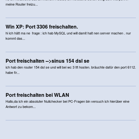
meine Router freizu...
Win XP: Port 3306 freischalten.
hi ich hätt ma ne frage : ich hab MySQL und will damit halt nen server machen . nur
kommt das...
Port freischalten -->sinus 154 dsl se
ich hab den router 154 dsl se und will bei wc 3 tft hosten. bräuchte dafür den port 6112.
habe fir...
Port freischalten bei WLAN
Hallo,da ich ein absoluter Nullchecker bei PC-Fragen bin versuch ich hierüber eine
Antwort zu bekom...