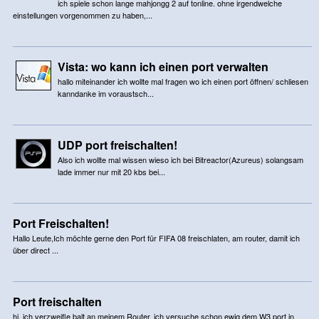
ich spiele schon lange mahjongg 2 auf tonline. ohne irgendwelche
einstellungen vorgenommen zu haben,...
Vista: wo kann ich einen port verwalten
hallo miteinander ich wollte mal fragen wo ich einen port öffnen/ schliesen
kanndanke im voraustsch...
UDP port freischalten!
Also ich wollte mal wissen wieso ich bei Bitreactor(Azureus) solangsam
lade immer nur mit 20 kbs bei...
Port Freischalten!
Hallo Leute,Ich möchte gerne den Port für FIFA 08 freischlaten, am router, damit ich
über direct ...
Port freischalten
hi, ich verzweifle balt an meinem Router, ich versuche schon ewig dem W3 port in