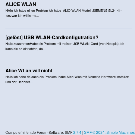
ALICE WLAN
HAllo ich habe einen Problem ich habe ALIC-WLAN Modell :SIEMENS SL2-141-
Iunzwar ich will in me...
[gelöst] USB WLAN-Cardkonfigutration?
Hallo zusammenHabe ein Problem mit meiner USB WLAN-Card (von Netopia).Ich
kann sie so einrichten, da...
Alice WLan will nicht
Hallo,ich habe da auch ein Problem, habe Alice Wlan mit Siemens Hardware installiert
und der Rechner...
Computerhilfen.de Forum-Software: SMF
2.7.4
|
SMF © 2024
,
Simple Machines