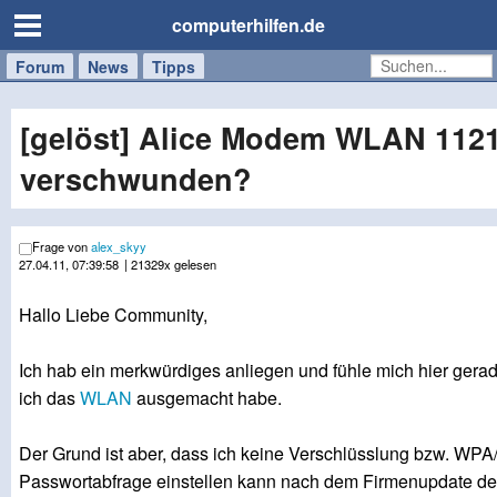
computerhilfen.de
Forum
Handy
Windows
Mac
News
Tipps
/
Tablet
[gelöst] Alice Modem WLAN 112
verschwunden?
Frage von
alex_skyy
27.04.11, 07:39:58
| 21329x gelesen
Hallo Liebe Community,
Ich hab ein merkwürdiges anliegen und fühle mich hier gerad
ich das
WLAN
ausgemacht habe.
Der Grund ist aber, dass ich keine Verschlüsslung bzw. WP
Passwortabfrage einstellen kann nach dem Firmenupdate d