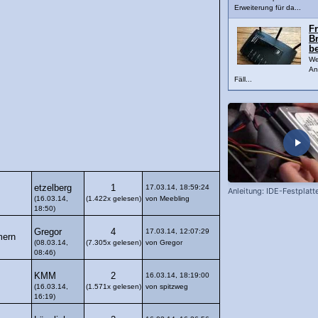
Erweiterung für da...
Fr
Br
b
We
An
Fäll...
etzelberg
1
17.03.14, 18:59:24
Anleitung: IDE-Festplatt
(16.03.14,
(1.422x gelesen)
von Meebling
18:50)
Gregor
4
17.03.14, 12:07:29
mern
(08.03.14,
(7.305x gelesen)
von Gregor
08:46)
KMM
2
16.03.14, 18:19:00
(16.03.14,
(1.571x gelesen)
von spitzweg
16:19)