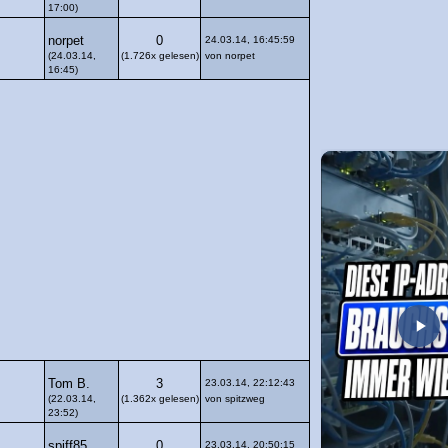
17:00)
norpet
0
24.03.14, 16:45:59
(24.03.14,
(1.726x gelesen)
von norpet
16:45)
Tom B.
3
23.03.14, 22:12:43
(22.03.14,
(1.362x gelesen)
von spitzweg
23:52)
spiff85
0
23.03.14, 20:50:15