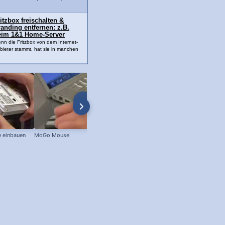
itzbox freischalten &
anding entfernen: z.B.
eim 1&1 Home-Server
nn die Fritzbox von dem Internet-
bieter stammt, hat sie in manchen
e einbauen
MoGo Mouse
HDMI Video Capture Karte unter 20
- So geht's!