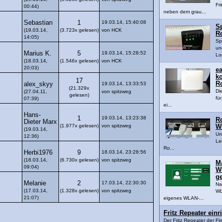
Fr
00:44)
neben dem grau...
Sebastian
1
19.03.14, 15:40:08
S
(19.03.14,
(3.723x gelesen)
von HCK
Ro
14:05)
Sp
un
Marius K.
5
19.03.14, 15:28:52
Lo
(18.03.14,
(1.546x gelesen)
von HCK
20:03)
ea
k
17
Ro
alex_skyy
19.03.14, 13:33:53
(21.329x
Di
(27.04.11,
von spitzweg
gelesen)
fü
07:39)
ei...
Hans-
1
19.03.14, 13:23:38
Ro
Dieter Marx
(1.977x gelesen)
von spitzweg
W
(19.03.14,
Um
12:36)
Lei
Ro...
Herbi1976
9
18.03.14, 23:28:56
(18.03.14,
(6.730x gelesen)
von spitzweg
M
09:04)
WL
ge
Melanie
2
17.03.14, 22:30:30
Na
(17.03.14,
(1.328x gelesen)
von spitzweg
WL
21:07)
eigenes WLAN-...
Fritz Repeater einri
Der Fritz Repeater der Fir