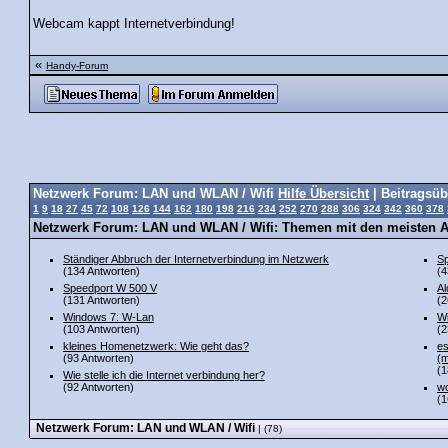
Webcam kappt Internetverbindung!
«
Handy-Forum
Netzwerk Forum: LAN und WLAN / Wifi
Hilfe Übersicht
| Beitragsüb
1
9
18
27
45
72
108
126
144
162
180
198
216
234
252
270
288
306
324
342
360
378
Netzwerk Forum: LAN und WLAN / Wifi: Themen mit den meisten 
Ständiger Abbruch der Internetverbindung im Netzwerk
Sp
(134 Antworten)
(4
Speedport W 500 V
Al
(131 Antworten)
(2
Windows 7: W-Lan
Wi
(103 Antworten)
(2
kleines Homenetzwerk: Wie geht das?
es
(93 Antworten)
(m
(1
Wie stelle ich die Internet verbindung her?
(92 Antworten)
wo
(1
Netzwerk Forum: LAN und WLAN / Wifi
| (78)