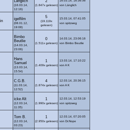
Länglich
2
16.03.14, 16:36:56
(16.03.14,
(1.847x gelesen)
von Länglich
12:16)
5
igelfilm
15.03.14, 07:41:05
in
(19.119x
(08.01.12,
von spitzweg
gelesen)
19:08)
Bimbo
0
14.03.14, 23:06:16
Beutlie
(1.511x gelesen)
von Bimbo Beutlie
(14.03.14,
23:06)
Hans
1
13.03.14, 17:10:22
Samuel
(1.409x gelesen)
von A K
(13.03.14,
15:54)
C.G.B.
4
12.03.14, 20:36:15
(11.03.14,
(1.874x gelesen)
von A K
12:52)
icke Alt
1
12.03.14, 12:53:19
(12.03.14,
(1.990x gelesen)
von spitzweg
11:35)
Tom B.
1
12.03.14, 07:20:05
(12.03.14,
(2.950x gelesen)
von Dr.Nope
03:23)