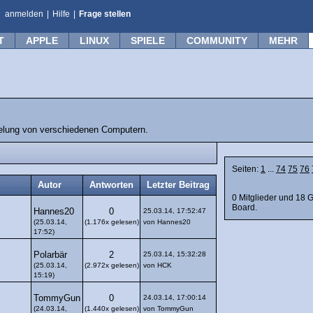
anmelden
|
Hilfe
|
Frage stellen
T
APPLE
LINUX
SPIELE
COMMUNITY
MEHR
belung von verschiedenen Computern.
Seiten:
1
...
74
75
76
Autor
Antworten
Letzter Beitrag
0 Mitglieder und 18 
Board.
Hannes20
0
25.03.14, 17:52:47
(25.03.14,
(1.176x gelesen)
von Hannes20
17:52)
Polarbär
2
25.03.14, 15:32:28
(25.03.14,
(2.972x gelesen)
von HCK
15:19)
TommyGun
0
24.03.14, 17:00:14
(24.03.14,
(1.440x gelesen)
von TommyGun