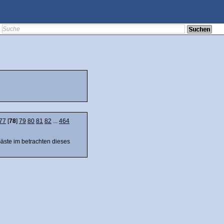
77
[
78
]
79
80
81
82
...
464
Gäste im betrachten dieses