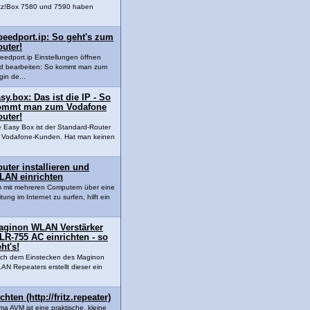
itz!Box 7580 und 7590 haben
peedport.ip: So geht's zum
uter!
eedport.ip Einstellungen öffnen
d bearbeiten: So kommt man zum
gin de...
sy.box: Das ist die IP - So
ommt man zum Vodafone
uter!
e Easy Box ist der Standard-Router
r Vodafone-Kunden. Hat man keinen
uter installieren und
LAN einrichten
 mit mehreren Computern über eine
tung im Internet zu surfen, hilft ein
aginon WLAN Verstärker
R-755 AC einrichten - so
ht's!
ch dem Einstecken des Maginon
AN Repeaters erstellt dieser ein
chten (http://fritz.repeater)
ma AVM ist eine praktische, kleine