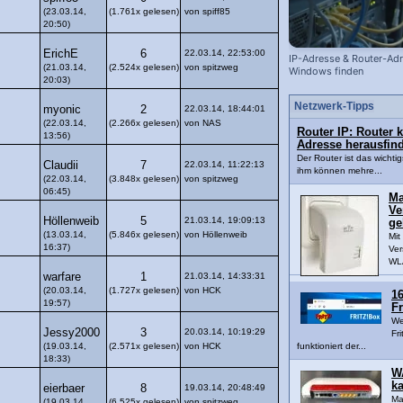
(23.03.14,
(1.761x gelesen)
von spiff85
20:50)
ErichE
6
22.03.14, 22:53:00
IP-Adresse & Router-Adr
(21.03.14,
(2.524x gelesen)
von spitzweg
Windows finden
20:03)
Netzwerk-Tipps
myonic
2
22.03.14, 18:44:01
(22.03.14,
(2.266x gelesen)
von NAS
Router IP: Router 
13:56)
Adresse herausfin
Der Router ist das wichti
Claudii
7
22.03.14, 11:22:13
ihm können mehre...
(22.03.14,
(3.848x gelesen)
von spitzweg
06:45)
Ma
Ve
Höllenweib
5
21.03.14, 19:09:13
ge
(13.03.14,
(5.846x gelesen)
von Höllenweib
Mi
16:37)
Ver
WLA
warfare
1
21.03.14, 14:33:31
(20.03.14,
(1.727x gelesen)
von HCK
16
19:57)
Fr
We
Jessy2000
3
20.03.14, 10:19:29
Fri
(19.03.14,
(2.571x gelesen)
von HCK
funktioniert der...
18:33)
W
k
eierbaer
8
19.03.14, 20:48:49
Ma
(19.03.14,
(6.525x gelesen)
von spitzweg