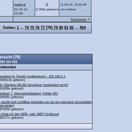
redeze
0
11.03.14, 16:40:46
(11.03.14,
(1.568x gelesen)
von redeze
16:40)
»
Foto-Forum
Seiten:
1
...
74
75
76
77
[
78
]
79
80
81
82
...
464
ersicht (78)
396
414
432
Antworten
eedport.ip: Router konfigurieren - 192.168.2.1
309513x gelesen)
di / Maginon WLAN Verstärker funktioniert nicht?
61909x gelesen)
ndows 7: Internetverbindung, Fehler 651
39405x gelesen)
 wurde kein zertifikat gefunden um sie am netzwerk anzumelden
al wieder)
87930x gelesen)
 finde ich den WPA- oder WEP-Schlüssel
66277x gelesen)