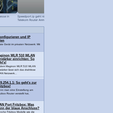
esse in
Speedport.ip geht nicht: Hilfe bei der
Logitech K750 Solar-Tastatur: Akku
Telekom Router Anmeldung
tauschen
konfigurieren und IP
den
gste Gerät im privaten Netzwerk: Mit
ginon WLR 510 WLAN
rstärker einrichten: So
ht's!
t dem Maginon WLR 510 WLAN
stärker lässt sich das drahtlose
N Netzwerk...
9.254.1.1: So geht's zur
itzbox!
nn man eine Einstellung am
tzbox Router verstellt hat,
AN Port Fritzbox: Was
ann der blaue Anschluss?
nche Fritzbox Modelle wie die