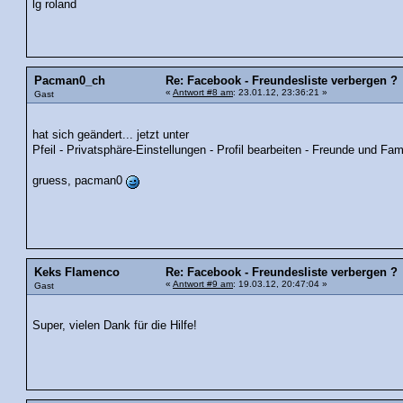
lg roland
Pacman0_ch
Re: Facebook - Freundesliste verbergen ?
«
Antwort #8 am
: 23.01.12, 23:36:21 »
Gast
hat sich geändert... jetzt unter
Pfeil - Privatsphäre-Einstellungen - Profil bearbeiten - Freunde und Famil
gruess, pacman0
Keks Flamenco
Re: Facebook - Freundesliste verbergen ?
«
Antwort #9 am
: 19.03.12, 20:47:04 »
Gast
Super, vielen Dank für die Hilfe!