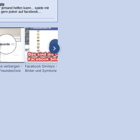
ele
r jemand helfen kann... spiele mit
gern poker auf facebook...
e verbergen -
Facebook Smileys - So geht's - alle
Facebook: Facebook-Email Adre
Freundesliste
Bilder und Symbole für den Chat!
ausblenden
n!