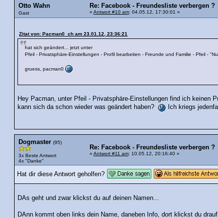
Otto Wahn
Re: Facebook - Freundesliste verbergen ?
«
Antwort #10 am
: 04.05.12, 17:30:01 »
Gast
Zitat von: Pacman0_ch am 23.01.12, 23:36:21
hat sich geändert... jetzt unter
Pfeil - Privatsphäre-Einstellungen - Profil bearbeiten - Freunde und Familie - Pfeil - "Nu
gruess, pacman0
Hey Pacman, unter Pfeil - Privatsphäre-Einstellungen find ich keinen Pu
kann sich da schon wieder was geändert haben?
Ich kriegs jedenfal
Dogmaster
(95)
Re: Facebook - Freundesliste verbergen ?
«
Antwort #11 am
: 10.05.12, 20:16:40 »
3x Beste Antwort
4x "Danke"
Hat dir diese Antwort geholfen?
DAs geht und zwar klickst du auf deinen Namen...
DAnn kommt oben links dein Name, daneben Info, dort klickst du drauf 