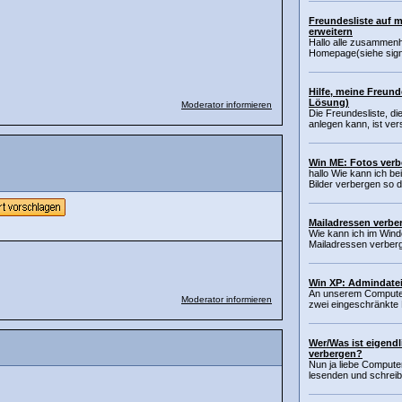
Freundesliste auf 
erweitern
Hallo alle zusammenh
Homepage(siehe signa
Hilfe, meine Freund
Lösung)
Moderator informieren
Die Freundesliste, di
anlegen kann, ist ve
Win ME: Fotos ver
hallo Wie kann ich bei
Bilder verbergen so d
Mailadressen verbe
Wie kann ich im Wind
Mailadressen verberg
Win XP: Admindate
An unserem Computer 
Moderator informieren
zwei eingeschränkte B
Wer/Was ist eigendl
verbergen?
Nun ja liebe Compute
lesenden und schreib