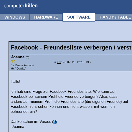
Forum
Tipps
News
Frage stellen
WINDOWS
HARDWARE
SOFTWARE
HANDY / TABLE
Facebook - Freundesliste verbergen / vers
Joanna
(5)
«
am
: 23.07.11, 12:18:19 »
1x Beste Antwort
6x "Danke"
Hallo!
ich hab eine Frage zur Facebook Freundesliste: Wie kann auf
Facebook bei seinem Profil die Freunde verbergen? Also, dass
andere auf meinem Profil die Freundesliste (die eigenen Freunde) auf
Facebook nicht sehen können und nicht wissen, mit wem ich
befreundet bin?
Danke schon im Voraus
-Joanna