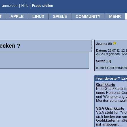
anmelden
|
Hilfe
|
Frage stellen
T
APPLE
LINUX
SPIELE
COMMUNITY
MEHR
Joanna
(5)
tecken ?
Datum:
23.07.11, 12:
218230x gelesen, 12 A
Seiten:
[
1
]
0 und 1 Gast betrach
Fremdwörter? Erk
Grafikkarte
Eine Grafikkarte is
eines Personal Co
und Weiterleitung 
Monitor verantwortl
VGA Grafikkarte
VGA steht für "Vid
sich hierbei um ein
Grafikkarten in äl
mit analogen ...