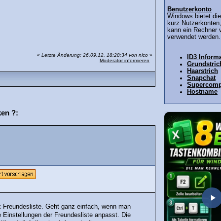
Benutzerkonto
Windows bietet die
kurz Nutzerkonten
kann ein Rechner 
verwendet werden.
«
Letzte Änderung: 26.09.12, 18:28:34 von nico
»
ID3 Inform
Moderator informieren
Grundstric
Haarstrich
Snapchat
Supercomp
Hostname
ken ?:
k Freundesliste. Geht ganz einfach, wenn man
e Einstellungen der Freundesliste anpasst. Die