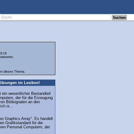
18:19
ntworten.
ten dieses Thema.
lärungen im Lexikon!
t ein wesentlicher Bestandteil
mputers, der für die Erzeugung
von Bildsignalen an den
ich is...
eo Graphics Array". Es handelt
en Grafikstandard für die
teren Personal Computern, der