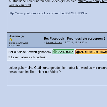
Ausführliche Anleitung zu dem Video gibt es hier:
http://www.computerhi
verstecken.html
http://www.youtube-nocookie.com/embed/04RNJKH3Nbs
Joanna
(5)
Re: Facebook - Freundesliste verbergen ?
«
Antwort #2 am
: 23.07.11, 18:19:12 »
1x Beste Antwort
6x "Danke"
Hat dir diese Antwort geholfen?
3 Leser haben sich bedankt
Leider geht meine Grafikkarte gerade nicht; aber ich werd es mir ans
etwas auch im Text; nicht als Video ?