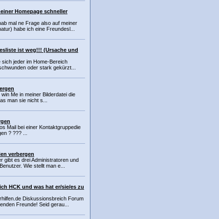
meiner Homepage schneller
ab mal ne Frage also auf meiner
tur) habe ich eine Freundesl...
esliste ist weg!!! (Ursache und
e sich jeder im Home-Bereich
rschwunden oder stark gekürzt...
bergen
 win Me in meiner Bilderdatei die
as man sie nicht s...
rgen
os Mail bei einer Kontaktgruppedie
en ? ??? ...
ien verbergen
gibt es drei Administratoren und
enutzer. Wie stellt man e...
ich HCK und was hat er/sie/es zu
rhilfen.de Diskussionsbreich Forum
enden Freunde! Seid gerau...