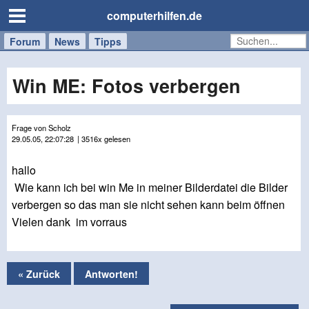
computerhilfen.de
Forum
Handy
Windows
Mac
News
Tipps
/
Tablet
Win ME: Fotos verbergen
Frage von Scholz
29.05.05, 22:07:28
| 3516x gelesen
hallo
Wie kann ich bei win Me in meiner Bilderdatei die Bilder
verbergen so das man sie nicht sehen kann beim öffnen
Vielen dank im vorraus
« Zurück
Antworten!