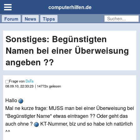
computerhilfen.de
Forum
Handy
Windows
Mac
News
Tipps
/
Tablet
Sonstiges: Begünstigten
Namen bei einer Überweisung
angeben ??
Frage von
DoTa
08.09.10, 22:33:23
| 14772x gelesen
Hallo
Mal ne kurze frage: MUSS man bei einer Überweisung bei
"Begünstigter Name" etwas eintragen ?? Oder geht das
auch ohne ?
KT-Nummer, blz und so habe ich natürlich
^^