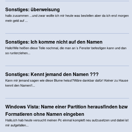
Sonstiges: überweisung
hallo zusammen ...und zwar wollte ich mir heute was bestellen aber da ich erst morgen
mein geld auf ...
Sonstiges: Ich komme nicht auf den Namen
Hallo!Wie heißen diese Teile nochmal, die man an´s Fenster befestigen kann und dan
so runterziehen...
Sonstiges: Kennt jemand den Namen ???
Kann mir jemand sagen wie diese Blume heisst?Wäre dankbar dafür! Keiner zu Hause
kennt den Namen!!...
Windows Vista: Name einer Partition herausfinden bzw
Formatieren ohne Namen eingeben
Hallo,ich hab heute versucht meinen Pc einmal komplett neu aufzusetzen und dabei ist
mir aufgefallen...