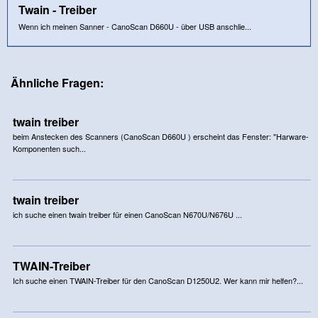
Twain - Treiber
Wenn ich meinen Sanner - CanoScan D660U - über USB anschlie...
Ähnliche Fragen:
twain treiber
beim Anstecken des Scanners (CanoScan D660U ) erscheint das Fenster: "Harware-
Komponenten such...
twain treiber
ich suche einen twain treiber für einen CanoScan N670U/N676U ...
TWAIN-Treiber
Ich suche einen TWAIN-Treiber für den CanoScan D1250U2. Wer kann mir helfen?...