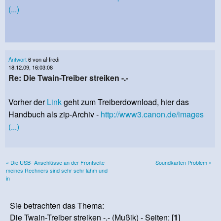
(...)
Antwort
6 von al-fredi
18.12.09, 16:03:08
Re: Die Twain-Treiber streiken -.-
Vorher der
Link
geht zum Treiberdownload, hier das
Handbuch als zip-Archiv -
http://www3.canon.de/images
(...)
« Die USB- Anschlüsse an der Frontseite
Soundkarten Problem »
meines Rechners sind sehr sehr lahm und
in
Sie betrachten das Thema:
Die Twain-Treiber streiken -.- (Mußik) - Seiten: [
1
]