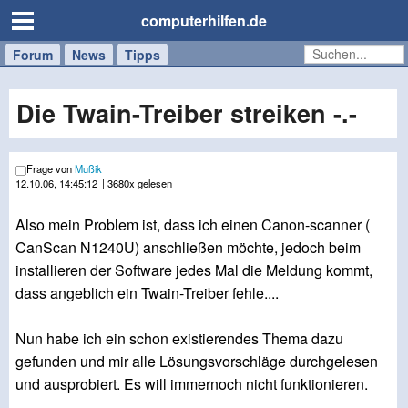
computerhilfen.de
Forum
Handy
Windows
Mac
News
Tipps
/
Tablet
Die Twain-Treiber streiken -.-
Frage von
Mußik
12.10.06, 14:45:12
| 3680x gelesen
Also mein Problem ist, dass ich einen Canon-scanner (
CanScan N1240U) anschließen möchte, jedoch beim
installieren der Software jedes Mal die Meldung kommt,
dass angeblich ein Twain-Treiber fehle....
Nun habe ich ein schon existierendes Thema dazu
gefunden und mir alle Lösungsvorschläge durchgelesen
und ausprobiert. Es will immernoch nicht funktionieren.