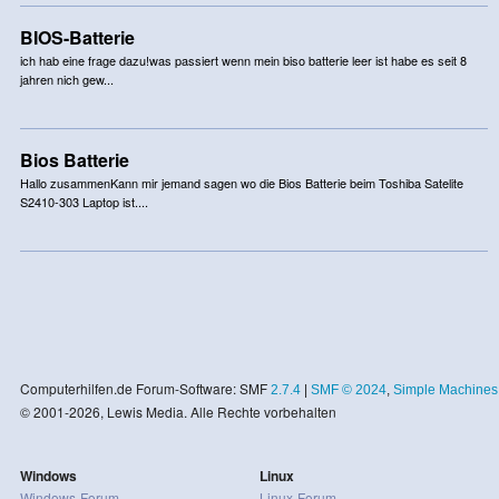
BIOS-Batterie
ich hab eine frage dazu!was passiert wenn mein biso batterie leer ist habe es seit 8
jahren nich gew...
Bios Batterie
Hallo zusammenKann mir jemand sagen wo die Bios Batterie beim Toshiba Satelite
S2410-303 Laptop ist....
Computerhilfen.de Forum-Software: SMF
2.7.4
|
SMF © 2024
,
Simple Machines
© 2001-2026, Lewis Media. Alle Rechte vorbehalten
Windows
Linux
Windows-Forum
Linux-Forum