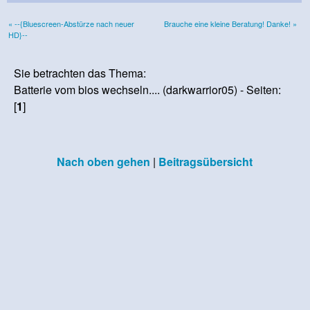
« --{Bluescreen-Abstürze nach neuer
Brauche eine kleine Beratung! Danke! »
HD}--
Sie betrachten das Thema:
Batterie vom bios wechseln.... (darkwarrior05) - Seiten:
[
1
]
Nach oben gehen
|
Beitragsübersicht