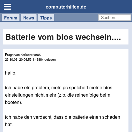
computerhilfen.de
Forum
Handy
Windows
Mac
News
Tipps
/
Tablet
Batterie vom bios wechseln....
Frage von darkwarrior05
23.10.06, 20:06:53
| 4388x gelesen
hallo,
ich habe ein problem, mein pc speichert meine bios
einstellungen nicht mehr (z.b. die reihenfolge beim
booten).
ich habe den verdacht, dass die batterie einen schaden
hat.