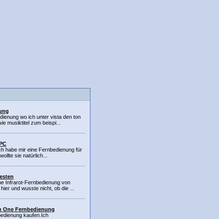
nung
dienung wo ich unter vista den ton
e musiktitel zum beispi...
 PC
 ich habe mir eine Fernbedienung für
llte sie natürlich...
esten
e Infrarot-Fernbedienung von
ier und wusste nicht, ob die ...
In One Fernbedienung
nbedienung kaufen.Ich