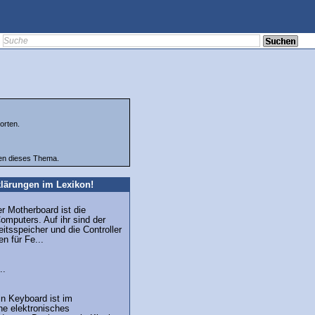
orten.
ten dieses Thema.
lärungen im Lexikon!
r Motherboard ist die
omputers. Auf ihr sind der
eitsspeicher und die Controller
n für Fe...
..
n Keyboard ist im
ne elektronisches