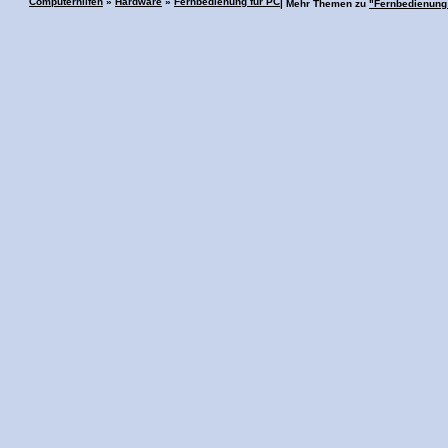
Computerhilfen
»
Hardware
»
Fernbedienung für PC
| Mehr Themen zu
"Fernbedienung 