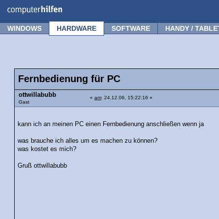
Forum
Tipps
News
Frage stellen
WINDOWS
HARDWARE
SOFTWARE
HANDY / TABLE
Fernbedienung für PC
ottwillabubb
«
am
: 24.12.06, 15:22:16 »
Gast
kann ich an meinen PC einen Fernbedienung anschließen wenn ja
was brauche ich alles um es machen zu können?
was kostet es mich?
Gruß ottwillabubb