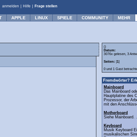
anmelden
|
Hilfe
|
Frage stellen
T
APPLE
LINUX
SPIELE
COMMUNITY
MEHR
()
Datum:
3076x gelesen, 3 Antw
Seiten:
[
1
]
0 und 1 Gast betrach
Fremdwörter? Erk
Mainboard
Das Mainboard ode
Hauptplatine des C
Prozessor, der Arb
mit den Anschlüsse
Motherboard
Siehe Mainboard. .
Keyboard
Musik Keyboard Ei
musikalischen Sin