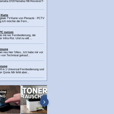
maha DVDYamaha Hifi ReceiverT-
-Karte
igitale TV-Karte von Pinnacle - PCTV
g.Ich möchte die Fern...
 PC nutzen
te mit ner Fernbedienung, die
r Infra-Rot. Und nu will ...
ienung
n neu hier !!Also...Ich habe mir vor
 von Technisat gekauf...
ienung
e 8 in 1 Universal Fernbedienung und
 Qonix.Mir fehlt aber...