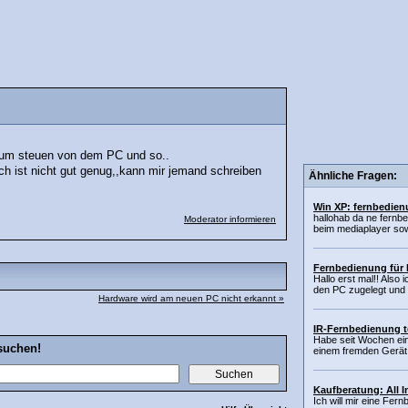
 zum steuen von dem PC und so..
isch ist nicht gut genug,,kann mir jemand schreiben
Ähnliche Fragen:
Win XP: fernbedie
hallohab da ne fernbe
Moderator informieren
beim mediaplayer sowi
Fernbedienung für
Hallo erst mal!! Also
den PC zugelegt und wo
Hardware wird am neuen PC nicht erkannt »
IR-Fernbedienung t
Habe seit Wochen ein
suchen!
einem fremden Gerät h
Kaufberatung: All 
Ich will mir eine Fer