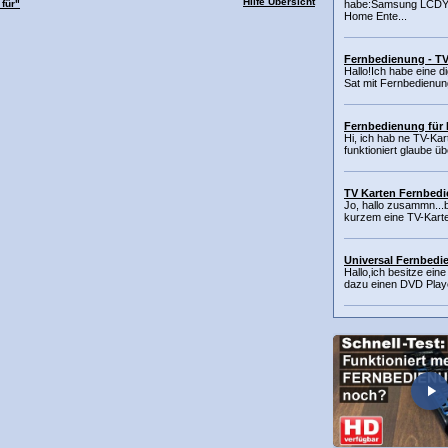
Hilfe Übersicht
für"
habe:Samsung LCDYa
Home Ente...
Fernbedienung - TV
Hallo!Ich habe eine d
Sat mit Fernbedienun
Fernbedienung für
Hi, ich hab ne TV-Kar
funktioniert glaube übe
TV Karten Fernbed
Jo, hallo zusammn...bi
kurzem eine TV-Karte
Universal Fernbed
Hallo,ich besitze ein
dazu einen DVD Player