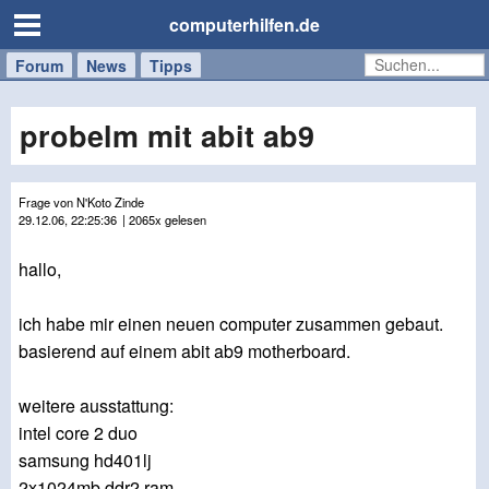
computerhilfen.de
Forum
Handy
Windows
Mac
News
Tipps
/
Tablet
probelm mit abit ab9
Frage von N'Koto Zinde
29.12.06, 22:25:36
| 2065x gelesen
hallo,
ich habe mir einen neuen computer zusammen gebaut.
basierend auf einem abit ab9 motherboard.
weitere ausstattung:
intel core 2 duo
samsung hd401lj
2x1024mb ddr2 ram