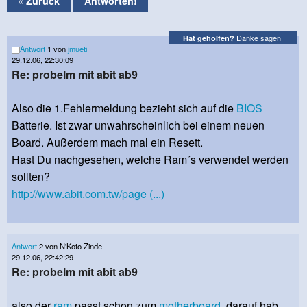
« Zurück
Antworten!
Danke sagen!
Hat geholfen?
Antwort
1 von
jmueti
29.12.06, 22:30:09
Re: probelm mit abit ab9
Also die 1.Fehlermeldung bezieht sich auf die
BIOS
Batterie. Ist zwar unwahrscheinlich bei einem neuen
Board. Außerdem mach mal ein Resett.
Hast Du nachgesehen, welche Ram´s verwendet werden
sollten?
http://www.abit.com.tw/page (...)
Antwort
2 von N'Koto Zinde
29.12.06, 22:42:29
Re: probelm mit abit ab9
also der
ram
passt schon zum
motherboard.
darauf hab