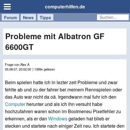
computerhilfen.de
Forum
Handy
Windows
Mac
News
Tipps
/
Tablet
Probleme mit Albatron GF
6600GT
Frage von Alex A
05.08.07, 20:52:00
| 1399x gelesen
Beim spielen hatte ich in lezter zeit Probleme und zwar
fehlte ab und zu der fahrer bei meinem Rennspielen oder
das Auto war nicht da oä. Irgendwann mal fuhr ich den
Computer
herunter und als ich ihn versuht habe
hochzufahren waren schon im Bootmeneu Pixelfehler zu
erkennen, als er dan
Windows
geladen hat blieb er
stecken und startete nach einiger Zeit neu. Ich startete den