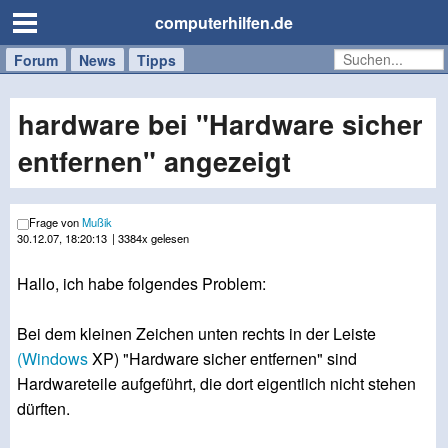
computerhilfen.de
Forum
Handy
Windows
Mac
News
Tipps
/
Tablet
hardware bei "Hardware sicher
entfernen" angezeigt
Frage von
Mußik
30.12.07, 18:20:13
| 3384x gelesen
Hallo, ich habe folgendes Problem:
Bei dem kleinen Zeichen unten rechts in der Leiste
(Windows
XP) "Hardware sicher entfernen" sind
Hardwareteile aufgeführt, die dort eigentlich nicht stehen
dürften.