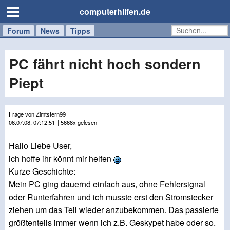
computerhilfen.de
Forum
Handy
Windows
Mac
News
Tipps
/
Tablet
PC fährt nicht hoch sondern
Piept
Frage von Zimtstern99
06.07.08, 07:12:51
| 5668x gelesen
Hallo Liebe User,
ich hoffe ihr könnt mir helfen
Kurze Geschichte:
Mein PC ging dauernd einfach aus, ohne Fehlersignal
oder Runterfahren und ich musste erst den Stromstecker
ziehen um das Teil wieder anzubekommen. Das passierte
größtenteils immer wenn ich z.B. Geskypet habe oder so.