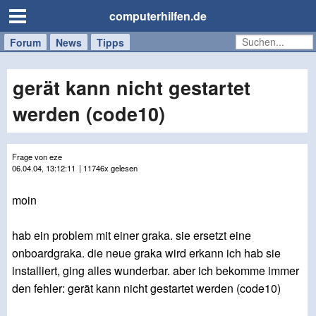
computerhilfen.de
Forum
Handy
Windows
Mac
News
Tipps
/
Tablet
gerät kann nicht gestartet
werden (code10)
Frage von eze
06.04.04, 13:12:11
| 11746x gelesen
moin
hab ein problem mit einer graka. sie ersetzt eine
onboardgraka. die neue graka wird erkann ich hab sie
installiert, ging alles wunderbar. aber ich bekomme immer
den fehler: gerät kann nicht gestartet werden (code10)