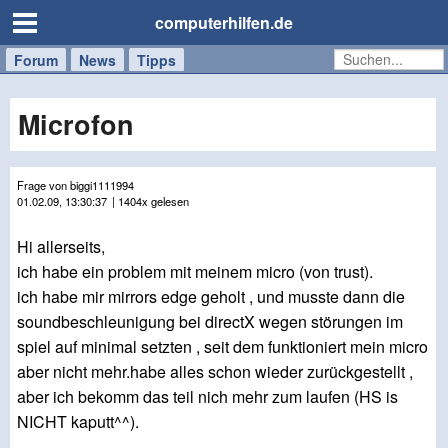
computerhilfen.de
Forum
Handy
Windows
Mac
News
Tipps
/
Tablet
Microfon
Frage von biggi1111994
01.02.09, 13:30:37
| 1404x gelesen
Hi allerseits,
ich habe ein problem mit meinem micro (von trust).
ich habe mir mirrors edge geholt , und musste dann die
soundbeschleunigung bei directX wegen störungen im
spiel auf minimal setzten , seit dem funktioniert mein micro
aber nicht mehr.habe alles schon wieder zurückgestellt ,
aber ich bekomm das teil nich mehr zum laufen (HS is
NICHT kaputt^^).