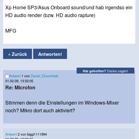
Xp Home SP3/Asus Onboard sound/und hab irgendso ein
HD audio render (bzw. HD audio rapture)
MFG
« Zurück
Antworten!
Danke sagen!
Hat geholfen?
Antwort
1 von
Daniel_Düsentrieb
01.02.09, 13:32:05
Re: Microfon
Stimmen denn die Einstellungen im Windows-Mixer
noch? Mikro dort auch aktiviert?
Antwort
2 von biggi1111994