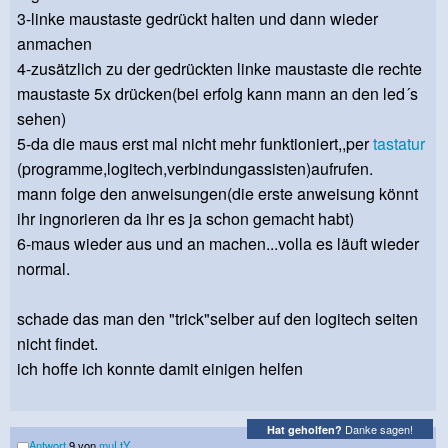
3-linke maustaste gedrückt halten und dann wieder
anmachen
4-zusätzlich zu der gedrückten linke maustaste die rechte
maustaste 5x drücken(bei erfolg kann mann an den led´s
sehen)
5-da die maus erst mal nicht mehr funktioniert,,per
tastatur
(programme,logitech,verbindungassisten)aufrufen.
mann folge den anweisungen(die erste anweisung könnt
ihr ingnorieren da ihr es ja schon gemacht habt)
6-maus wieder aus und an machen...volla es läuft wieder
normal.
schade das man den "trick"selber auf den logitech seiten
nicht findet.
ich hoffe ich konnte damit einigen helfen
Danke sagen!
Hat geholfen?
Antwort
9 von
muLtY