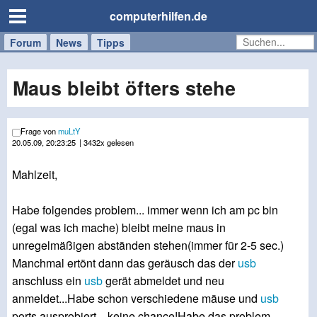
computerhilfen.de
Forum
Handy
Windows
Mac
News
Tipps
/
Tablet
Maus bleibt öfters stehe
Frage von
muLtY
20.05.09, 20:23:25
| 3432x gelesen
Mahlzeit,
Habe folgendes problem... immer wenn ich am pc bin
(egal was ich mache) bleibt meine maus in
unregelmäßigen abständen stehen(immer für 2-5 sec.)
Manchmal ertönt dann das geräusch das der
usb
anschluss ein
usb
gerät abmeldet und neu
anmeldet...Habe schon verschiedene mäuse und
usb
ports ausprobiert... keine chance!Habe das problem