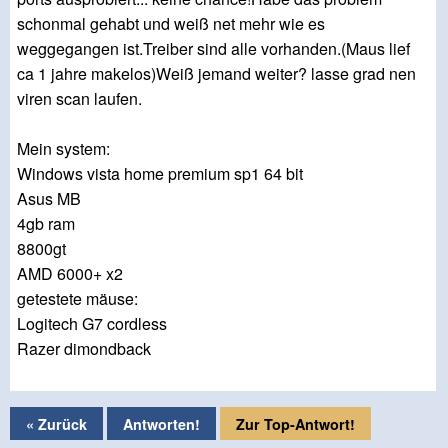
schonmal gehabt und weiß net mehr wie es
weggegangen ist.Treiber sind alle vorhanden.(Maus lief
ca 1 jahre makelos)Weiß jemand weiter? lasse grad nen
viren scan laufen.
Mein system:
Windows vista home premium sp1 64 bit
Asus MB
4gb ram
8800gt
AMD 6000+ x2
getestete mäuse:
Logitech G7 cordless
Razer dimondback
« Zurück
Antworten!
Zur Top-Antwort!