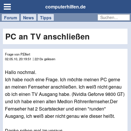
computerhilfen.de
Forum
Handy
Windows
Mac
News
Tipps
/
Tablet
PC an TV anschließen
Frage von P.Elfert
02.05.10, 20:19:51
| 2213x gelesen
Hallo nochmal.
Ich habe noch eine Frage. Ich möchte meinen PC gerne
an meinen Fernseher anschließen. Ich weiß nicht genau
ob ich einen TV Ausgang habe. (Nvidia Geforve 9800 GT)
und ich habe einen alten Medion Röhrenfernseher.Der
Fernseher hat 2 Scartstecker und einen "runden"
Ausgang, ich weiß aber nicht genau wie dieser heißt.
Danke schon mal im voraus.