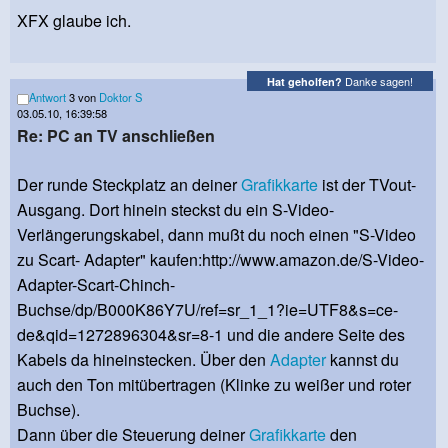
XFX glaube ich.
Danke sagen!
Hat geholfen?
Antwort
3 von
Doktor S
03.05.10, 16:39:58
Re: PC an TV anschließen
Der runde Steckplatz an deiner
Grafikkarte
ist der TVout-
Ausgang. Dort hinein steckst du ein S-Video-
Verlängerungskabel, dann mußt du noch einen "S-Video
zu Scart- Adapter" kaufen:http://www.amazon.de/S-Video-
Adapter-Scart-Chinch-
Buchse/dp/B000K86Y7U/ref=sr_1_1?ie=UTF8&s=ce-
de&qid=1272896304&sr=8-1 und die andere Seite des
Kabels da hineinstecken. Über den
Adapter
kannst du
auch den Ton mitübertragen (Klinke zu weißer und roter
Buchse).
Dann über die Steuerung deiner
Grafikkarte
den