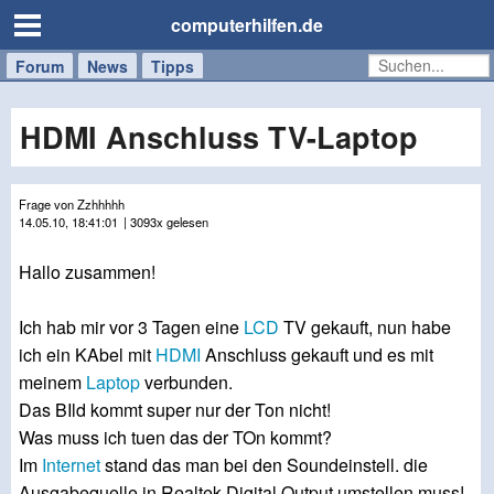
computerhilfen.de
Forum
Handy
Windows
Mac
News
Tipps
/
Tablet
HDMI Anschluss TV-Laptop
Frage von Zzhhhhh
14.05.10, 18:41:01
| 3093x gelesen
Hallo zusammen!
Ich hab mir vor 3 Tagen eine
LCD
TV gekauft, nun habe
ich ein KAbel mit
HDMI
Anschluss gekauft und es mit
meinem
Laptop
verbunden.
Das BIld kommt super nur der Ton nicht!
Was muss ich tuen das der TOn kommt?
Im
Internet
stand das man bei den Soundeinstell. die
Ausgabequelle in Realtek Digital Output umstellen muss!