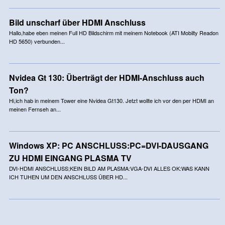
Bild unscharf über HDMI Anschluss
Hallo,habe eben meinen Full HD Bildschirm mit meinem Notebook (ATI Mobilty Readon
HD 5650) verbunden...
Nvidea Gt 130: Überträgt der HDMI-Anschluss auch
Ton?
Hi,ich hab in meinem Tower eine Nvidea Gt130. Jetzt wollte ich vor den per HDMI an
meinen Fernseh an...
Windows XP: PC ANSCHLUSS:PC=DVI-DAUSGANG
ZU HDMI EINGANG PLASMA TV
DVI-HDMI ANSCHLUSS;KEIN BILD AM PLASMA:VGA-DVI ALLES OK:WAS KANN
ICH TUHEN UM DEN ANSCHLUSS ÜBER HD...