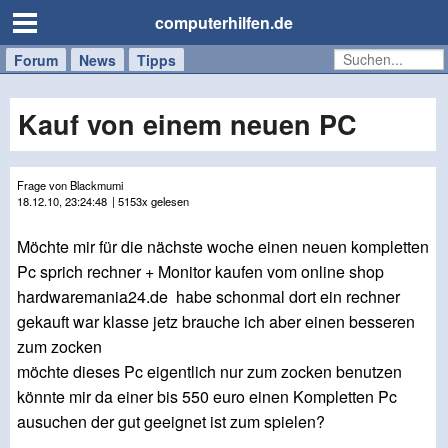
computerhilfen.de
Forum
Handy
Windows
Mac
News
Tipps
/
Tablet
Kauf von einem neuen PC
Frage von Blackmumi
18.12.10, 23:24:48
| 5153x gelesen
Möchte mir für die nächste woche einen neuen kompletten
Pc sprich rechner + Monitor kaufen vom online shop
hardwaremania24.de habe schonmal dort ein rechner
gekauft war klasse jetz brauche ich aber einen besseren
zum zocken
möchte dieses Pc eigentlich nur zum zocken benutzen
könnte mir da einer bis 550 euro einen Kompletten Pc
ausuchen der gut geeignet ist zum spielen?