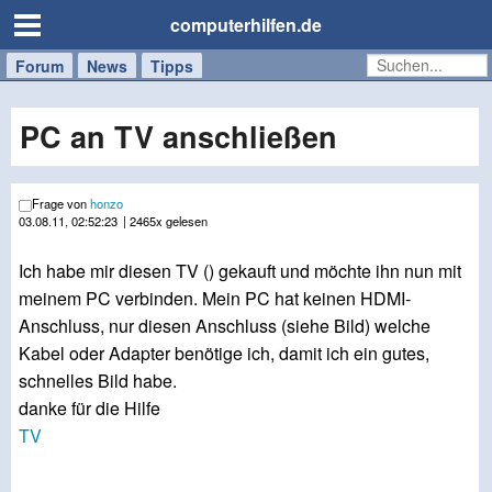
computerhilfen.de
Forum
Handy
Windows
Mac
News
Tipps
/
Tablet
PC an TV anschließen
Frage von
honzo
03.08.11, 02:52:23
| 2465x gelesen
Ich habe mir diesen TV () gekauft und möchte ihn nun mit
meinem PC verbinden. Mein PC hat keinen HDMI-
Anschluss, nur diesen Anschluss (siehe Bild) welche
Kabel oder Adapter benötige ich, damit ich ein gutes,
schnelles Bild habe.
danke für die Hilfe
TV