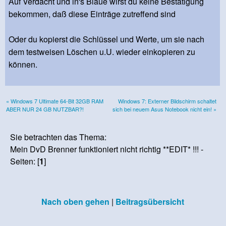
Auf Verdacht und in's Blaue wirst du keine Bestätigung
bekommen, daß diese Einträge zutreffend sind
Oder du kopierst die Schlüssel und Werte, um sie nach
dem testweisen Löschen u.U. wieder einkopieren zu
können.
« Windows 7 Ultimate 64-Bit 32GB RAM
Windows 7: Externer Bildschirm schaltet
ABER NUR 24 GB NUTZBAR?!
sich bei neuem Asus Notebook nicht ein! »
Sie betrachten das Thema:
Mein DvD Brenner funktioniert nicht richtig **EDIT* !!! -
Seiten: [
1
]
Nach oben gehen
|
Beitragsübersicht