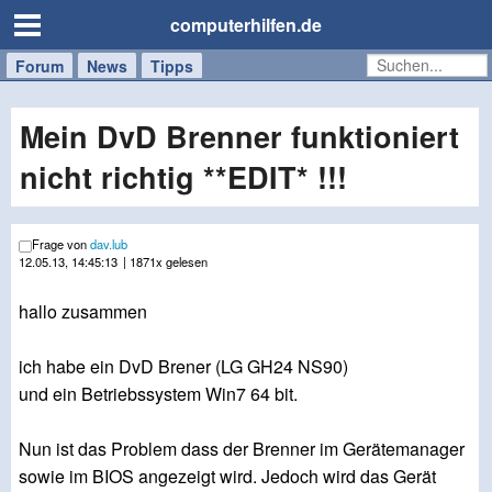
computerhilfen.de
Forum
Handy
Windows
Mac
News
Tipps
/
Tablet
Mein DvD Brenner funktioniert
nicht richtig **EDIT* !!!
Frage von
dav.lub
12.05.13, 14:45:13
| 1871x gelesen
hallo zusammen
ich habe ein DvD Brener (LG GH24 NS90)
und ein Betriebssystem Win7 64 bit.
Nun ist das Problem dass der Brenner im Gerätemanager
sowie im BIOS angezeigt wird. Jedoch wird das Gerät