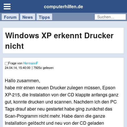
computerhilfen.de
Forum
Handy
Windows
Mac
News
Tipps
/
Tablet
Windows XP erkennt Drucker
nicht
Frage von
HermannF
24.04.14, 15:40:00
| 7925x gelesen
Hallo zusammen,
habe mir einen neuen Drucker zulegen müssen, Epson
XP-215, die Instalation von der CD klappte anfangs ganz
gut, konnte drucken und scannen. Nachdem ich den PC
Tags drauf aber neu gestartet habe ging zunächst das
Scan-Programm nicht mehr. Habe dann die ganze
Installation gelöscht und neu von der CD geladen