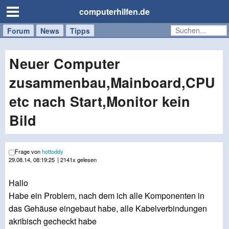
computerhilfen.de
Forum
Handy
Windows
Mac
News
Tipps
/
Tablet
Neuer Computer
zusammenbau,Mainboard,CPU
etc nach Start,Monitor kein
Bild
Frage von
hottoddy
29.08.14, 08:19:25
| 2141x gelesen
Hallo
Habe ein Problem, nach dem ich alle Komponenten in
das Gehäuse eingebaut habe, alle Kabelverbindungen
akribisch gecheckt habe