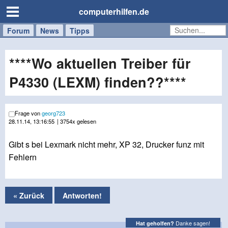
computerhilfen.de
Forum
Handy
Windows
Mac
News
Tipps
/
Tablet
****Wo aktuellen Treiber für
P4330 (LEXM) finden??****
Frage von
georg723
28.11.14, 13:16:55
| 3754x gelesen
Gibt s bei Lexmark nicht mehr, XP 32, Drucker funz mit
Fehlern
« Zurück
Antworten!
Danke sagen!
Hat geholfen?