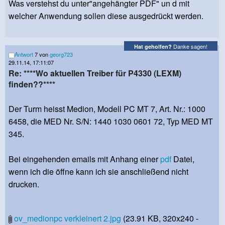
Was verstehst du unter"angehängter PDF" un d mit
welcher Anwendung sollen diese ausgedrückt werden.
Danke sagen!
Hat geholfen?
Antwort
7 von
georg723
29.11.14, 17:11:07
Re: ****Wo aktuellen Treiber für P4330 (LEXM)
finden??****
Der Turm heisst Medion, Modell PC MT 7, Art. Nr.: 1000
6458, die MED Nr. S/N: 1440 1030 0601 72, Typ MED MT
345.
Bei eingehenden emails mit Anhang einer
pdf
Datei,
wenn ich die öffne kann ich sie anschließend nicht
drucken.
ov_medionpc verkleinert 2.jpg
(23.91 KB, 320x240 -