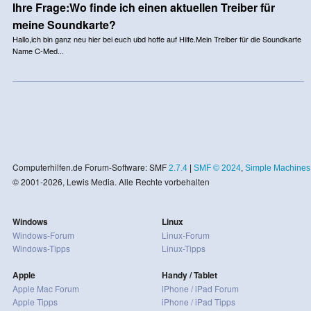
Ihre Frage:Wo finde ich einen aktuellen Treiber für
meine Soundkarte?
Hallo,ich bin ganz neu hier bei euch ubd hoffe auf Hilfe.Mein Treiber für die Soundkarte
Name C-Med...
Computerhilfen.de Forum-Software: SMF
2.7.4
|
SMF © 2024
,
Simple Machines
© 2001-2026, Lewis Media. Alle Rechte vorbehalten
Windows
Linux
Windows-Forum
Linux-Forum
Windows-Tipps
Linux-Tipps
Apple
Handy / Tablet
Apple Mac Forum
iPhone / iPad Forum
Apple Tipps
iPhone / iPad Tipps