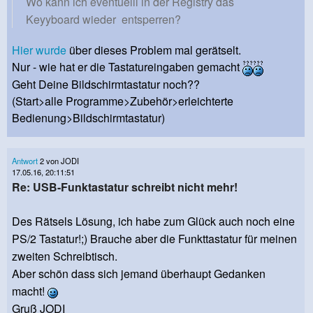
Wo kann ich eventuelll in der Registry das
Keyyboard wieder entsperren?
Hier wurde
über dieses Problem mal gerätselt.
Nur - wie hat er die Tastatureingaben gemacht
Geht Deine Bildschirmtastatur noch??
(Start>alle Programme>Zubehör>erleichterte
Bedienung>Bildschirmtastatur)
Antwort
2 von JODI
17.05.16, 20:11:51
Re: USB-Funktastatur schreibt nicht mehr!
Des Rätsels Lösung, ich habe zum Glück auch noch eine
PS/2 Tastatur!;) Brauche aber die Funkttastatur für meinen
zweiten Schreibtisch.
Aber schön dass sich jemand überhaupt Gedanken
macht!
Gruß JODI