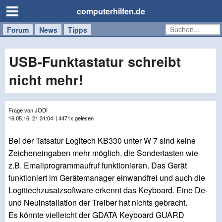
computerhilfen.de
Forum
Handy
Windows
Mac
News
Tipps
/
Tablet
USB-Funktastatur schreibt
nicht mehr!
Frage von JODI
16.05.16, 21:31:04
| 4471x gelesen
Bei der Tatsatur Logitech KB330 unter W 7 sind keine
Zeicheneingaben mehr möglich, die Sondertasten wie
z.B. Emailprogrammaufruf funktionieren. Das Gerät
funktioniert im Gerätemanager einwandfrei und auch die
Logittechzusatzsoftware erkennt das Keyboard. Eine De-
und Neuinstallation der Treiber hat nichts gebracht.
Es könnte vielleicht der GDATA Keyboard GUARD