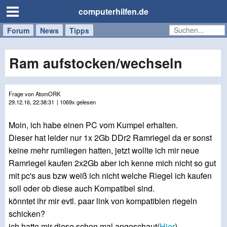
computerhilfen.de
Forum
Handy
Windows
Mac
News
Tipps
/
Tablet
Ram aufstocken/wechseln
Frage von AtomORK
29.12.16, 22:38:31
| 1069x gelesen
Moin, ich habe einen PC vom Kumpel erhalten.
Dieser hat leider nur 1x 2Gb DDr2 Ramriegel da er sonst
keine mehr rumliegen hatten, jetzt wollte ich mir neue
Ramriegel kaufen 2x2Gb aber ich kenne mich nicht so gut
mit pc's aus bzw weiß ich nicht welche Riegel ich kaufen
soll oder ob diese auch Kompatibel sind.
könntet ihr mir evtl. paar link von kompatiblen riegeln
schicken?
ich hatte mir diese schon mal angeschaut(
Hier
)