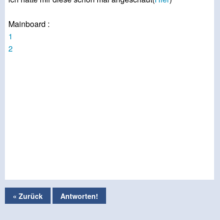
Mainboard :
1
2
« Zurück
Antworten!