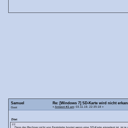
Samuel
Re: [Windows 7] SD-Karte wird nicht erkan
«
Antwort #3 am
: 03.11.19, 22:35:18 »
Gast
Zitat
Dass der Rechner nicht von Festplatte bootet wenn eine SD-Karte eingelegt ist, ist je 