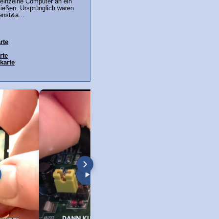
m einzelne Computer an ein
ießen. Ursprünglich waren
enst&a...
rte
rte
karte