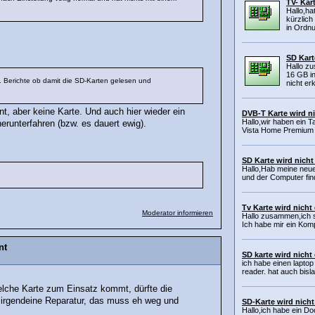
TV- Kar
Hallo,ha
kürzlich
in Ordnu
SD Kart
Hallo z
16 GB in
. Berichte ob damit die SD-Karten gelesen und
nicht erk
t, aber keine Karte. Und auch hier wieder ein
DVB-T Karte wird ni
Hallo,wir haben ein T
erunterfahren (bzw. es dauert ewig).
Vista Home Premium 
SD Karte wird nich
Hallo,Hab meine neu
und der Computer find
Tv Karte wird nicht
Moderator informieren
Hallo zusammen,ich 
Ich habe mir ein Kom
nt
SD karte wird nicht
ich habe einen laptop
reader. hat auch bisla
elche Karte zum Einsatz kommt, dürfte die
s irgendeine Reparatur, das muss eh weg und
SD-Karte wird nicht
Hallo,ich habe ein Do