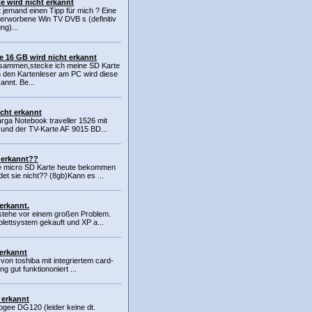
te wird nicht erkannt
t jemand einen Tipp für mich ? Eine
 erworbene Win TV DVB s (definitiv
ng)...
e 16 GB wird nicht erkannt
usammen,stecke ich meine SD Karte
 den Kartenleser am PC wird diese
annt. Be...
cht erkannt
arga Notebook traveller 1526 mit
und der TV-Karte AF 9015 BD...
t erkannt??
e micro SD Karte heute bekommen
et sie nicht?? (8gb)Kann es ...
 erkannt.
stehe vor einem großen Problem.
plettsystem gekauft und XP a...
 erkannt
 von toshiba mit integriertem card-
ng gut funktiononiert ...
 erkannt
ogee DG120 (leider keine dt.