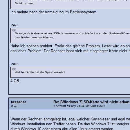
Defekt zu tun.
Ich meinte nach der Anmeldung im Betriebssystem.
Zitat
Besorge dir testweise einen USB-Kartenleser und schließe ihn an den Problem-PC an
beschrieben werden können.
Habe ich soeben probiert. Exakt das gleiche Problem. Leser wird erkann
ähnliches Problem: Der Rechner lässt sich mit eingelegter Karte nicht h
Zitat
Welche Größe hat die Speicherkarte?
4 GB
tassadar
Re: [Windows 7] SD-Karte wird nicht erkan
«
Antwort #4 am
: 04.11.19, 08:54:23 »
Gast
Wenn der Rechner lahmgelegt ist, egal welcher Kartenleser und egal w
Windows Installation nen Treffer haben. Da das Windows 7 ist: vergis
durch Windows 10 oder einem aktuellen Linux ersetzt werden.