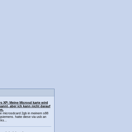
 XP: Meine Microsd karte wird
kannt, aber ich kann nicht darauf
en.
ne microsdcard 2gb in meinem s88
siemens. hatte diese via usb an
ks...