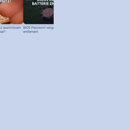
z austricksen:
BIOS Passwort vergessen! Batterie
bar?
entfernen!