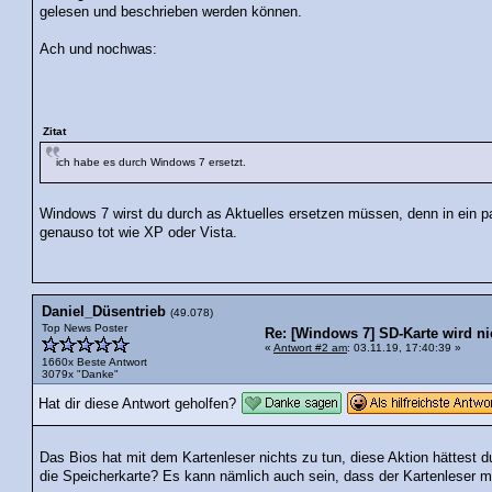
gelesen und beschrieben werden können.
Ach und nochwas:
Zitat
ich habe es durch Windows 7 ersetzt.
Windows 7 wirst du durch as Aktuelles ersetzen müssen, denn in ein
genauso tot wie XP oder Vista.
Daniel_Düsentrieb
(49.078)
Top News Poster
Re: [Windows 7] SD-Karte wird ni
«
Antwort #2 am
: 03.11.19, 17:40:39 »
1660x Beste Antwort
3079x "Danke"
Hat dir diese Antwort geholfen?
Das Bios hat mit dem Kartenleser nichts zu tun, diese Aktion hättest
die Speicherkarte? Es kann nämlich auch sein, dass der Kartenleser mi