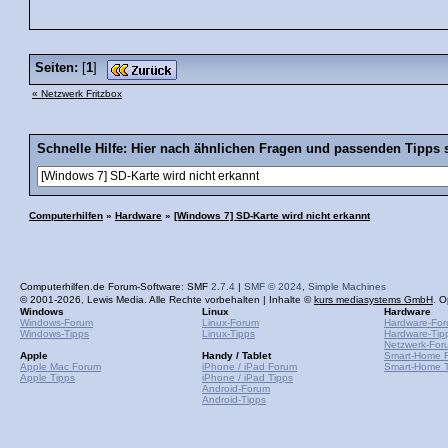
Seiten:
[
1
]
« Netzwerk Fritzbox
Schnelle Hilfe: Hier nach ähnlichen Fragen und passenden Tipps 
Computerhilfen
»
Hardware
»
[Windows 7] SD-Karte wird nicht erkannt
Computerhilfen.de Forum-Software: SMF
2.7.4
|
SMF © 2024
,
Simple Machines
© 2001-2026, Lewis Media. Alle Rechte vorbehalten | Inhalte ©
kurs mediasystems GmbH
. O
Windows
Linux
Hardware
Windows-Forum
Linux-Forum
Hardware-Fo
Windows-Tipps
Linux-Tipps
Hardware-Tip
Netzwerk-For
Apple
Handy / Tablet
Smart-Home 
Apple Mac Forum
iPhone / iPad Forum
Smart-Home T
Apple Tipps
iPhone / iPad Tipps
Android-Forum
Android-Tipps