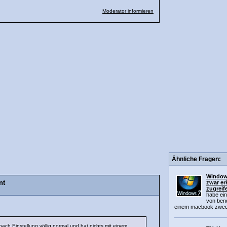
Moderator informieren
Ähnliche Fragen:
Windows
nt
zwar er
zugreif
habe ei
von benq
einem macbook zwec
nach Einstellung völlig normal und hat nichts mit einem