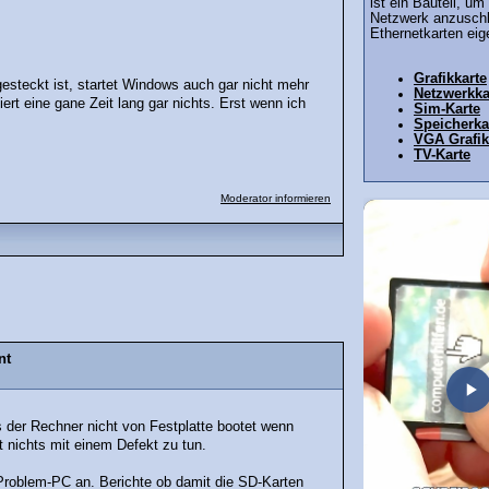
ist ein Bauteil, u
Netzwerk anzuschl
Ethernetkarten eig
Grafikkarte
gesteckt ist, startet Windows auch gar nicht mehr
Netzwerkka
t eine gane Zeit lang gar nichts. Erst wenn ich
Sim-Karte
Speicherka
VGA Grafik
TV-Karte
Moderator informieren
nt
 der Rechner nicht von Festplatte bootet wenn
at nichts mit einem Defekt zu tun.
Problem-PC an. Berichte ob damit die SD-Karten