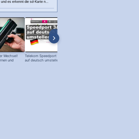
und es erkennt die sd-Karte n...
r Wechsel!
Telekom Speedport Router: Sprache
PC an Notebook Bildschirm
ernen und
auf deutsch umstellen!
anschließen - so geht's!