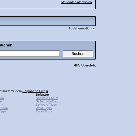
Moderator informieren
Speichermedium »
suchen!
Hilfe Übersicht
ptimiert mit dem
Serponado Plugin
.
Software
rum
Software-Forum
ps
Sicherheits-Forum
um
Software-Tipps
Forum
Word-Tipps
ipps
Excel-Tipps