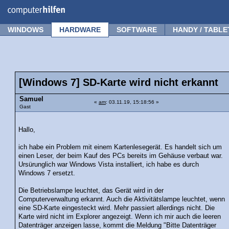
Forum
Tipps
News
Frage stellen
WINDOWS
HARDWARE
SOFTWARE
HANDY / TABLE
[Windows 7] SD-Karte wird nicht erkannt
Samuel
«
am
: 03.11.19, 15:18:56 »
Gast
Hallo,
ich habe ein Problem mit einem Kartenlesegerät. Es handelt sich um
einen Leser, der beim Kauf des PCs bereits im Gehäuse verbaut war.
Ursürunglich war Windows Vista installiert, ich habe es durch
Windows 7 ersetzt.
Die Betriebslampe leuchtet, das Gerät wird in der
Computerverwaltung erkannt. Auch die Aktivitätslampe leuchtet, wenn
eine SD-Karte eingesteckt wird. Mehr passiert allerdings nicht. Die
Karte wird nicht im Explorer angezeigt. Wenn ich mir auch die leeren
Datenträger anzeigen lasse, kommt die Meldung "Bitte Datenträger