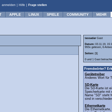
anmelden
|
Hilfe
|
Frage stellen
T
APPLE
LINUX
SPIELE
COMMUNITY
MEHR
tassadar
Gast
Datum:
03.11.19, 15:
993x gelesen, 6 Antwo
Seiten:
[
1
]
0 und 1 Gast betrach
Fremdwörter? Erk
Gerätetreiber
Anderes Wort für Tr
SD-Karte
Die SD-Karte ist ei
Speicherkarte mit 
Name "SD" steht fü
sind in verschiede
Ethernetkarte
Die Ethernetkarte,