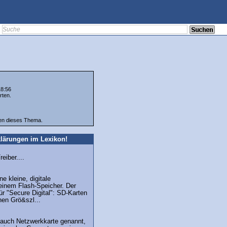
18:56
rten.
ten dieses Thema.
lärungen im Lexikon!
eiber....
ne kleine, digitale
einem Flash-Speicher. Der
r "Secure Digital": SD-Karten
nen Grö&szl...
 auch Netzwerkkarte genannt,