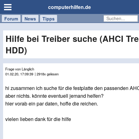
computerhilfen.de
Forum
Handy
Windows
Mac
News
Tipps
/
Tablet
Hilfe bei Treiber suche (AHCI Tre
HDD)
Frage von Länglich
01.02.20, 17:09:39
| 2918x gelesen
hi zusammen ich suche für die festplatte den passenden AHCI
aber nichts. könnte eventuell jemand helfen?
hier vorab ein par daten, hoffe die reichen.
vielen lieben dank für die hilfe