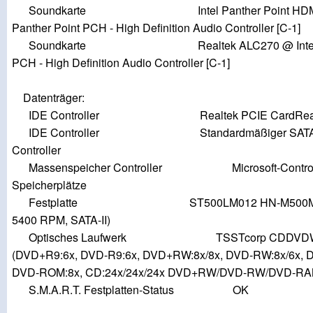
Soundkarte Intel Panther Point HDMI @
Panther Point PCH - High Definition Audio Controller [C-1]
Soundkarte Realtek ALC270 @ Intel Pan
PCH - High Definition Audio Controller [C-1]
Datenträger:
IDE Controller Realtek PCIE CardRea
IDE Controller Standardmäßiger SATA 
Controller
Massenspeicher Controller Microsoft-Controlle
Speicherplätze
Festplatte ST500LM012 HN-M500MBB 
5400 RPM, SATA-II)
Optisches Laufwerk TSSTcorp CDDVDW 
(DVD+R9:6x, DVD-R9:6x, DVD+RW:8x/8x, DVD-RW:8x/6x, 
DVD-ROM:8x, CD:24x/24x/24x DVD+RW/DVD-RW/DVD-RA
S.M.A.R.T. Festplatten-Status OK