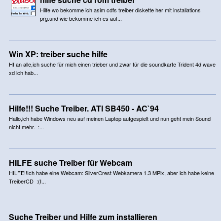
Hilfe wo bekomme ich asim cdfs treiber diskette her mit installations
prg.und wie bekomme ich es auf...
Win XP: treiber suche hilfe
HI an alle,ich suche für mich einen trieber und zwar für die soundkarte Trident 4d wave
xd ich hab...
Hilfe!!! Suche Treiber. ATI SB450 - AC`94
Hallo,ich habe Windows neu auf meinen Laptop aufgespielt und nun geht mein Sound
nicht mehr. :...
HILFE suche Treiber für Webcam
HILFE!!Ich habe eine Webcam: SilverCrest Webkamera 1.3 MPix, aber ich habe keine
TreiberCD :(I...
Suche Treiber und Hilfe zum installieren