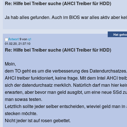
Re: Hilfe bei Treiber suche (AHCI Treiber für HDD)
Ja hab alles gefunden. Auch im BIOS war alles aktiv aber k
Hat geho
Antwort
9 von
q1
01.02.20, 21:37:10
Re: Hilfe bei Treiber suche (AHCI Treiber für HDD)
Moin,
dem TO geht es um die verbesserung des Datendurchsatzes
AHCI treiber funktioniert, keine frage. Mit dem Intel AHCI trei
sich der datendurchsatz merklich. Natürlich darf man hier k
erwarten, aber bevor man geld ausgibt, um eine neue SSd z
man sowas testen.
Letztlich sollte jeder selber entscheiden, wieviel geld man in
stecken möchte.
Nicht jeder ist auf rosen gebettet.