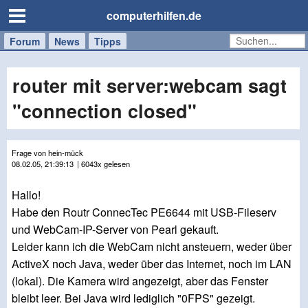
computerhilfen.de
Forum
Handy
Windows
Mac
News
Tipps
/
Tablet
router mit server:webcam sagt
"connection closed"
Frage von hein-mück
08.02.05, 21:39:13
| 6043x gelesen
Hallo!
Habe den Routr ConnecTec PE6644 mit USB-Fileserv
und WebCam-IP-Server von Pearl gekauft.
Leider kann ich die WebCam nicht ansteuern, weder über
ActiveX noch Java, weder über das Internet, noch im LAN
(lokal). Die Kamera wird angezeigt, aber das Fenster
bleibt leer. Bei Java wird lediglich "0FPS" gezeigt.