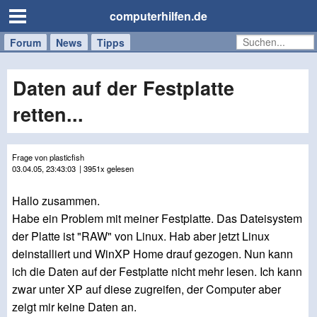
computerhilfen.de
Forum
Handy
Windows
Mac
News
Tipps
/
Tablet
Daten auf der Festplatte
retten...
Frage von plasticfish
03.04.05, 23:43:03
| 3951x gelesen
Hallo zusammen.
Habe ein Problem mit meiner Festplatte. Das Dateisystem
der Platte ist "RAW" von Linux. Hab aber jetzt Linux
deinstalliert und WinXP Home drauf gezogen. Nun kann
ich die Daten auf der Festplatte nicht mehr lesen. Ich kann
zwar unter XP auf diese zugreifen, der Computer aber
zeigt mir keine Daten an.