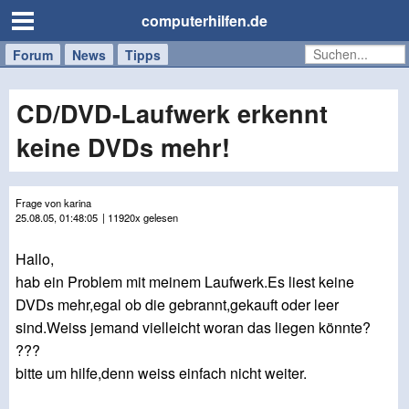
computerhilfen.de
Forum
Handy
Windows
Mac
News
Tipps
/
Tablet
CD/DVD-Laufwerk erkennt
keine DVDs mehr!
Frage von karina
25.08.05, 01:48:05
| 11920x gelesen
Hallo,
hab ein Problem mit meinem Laufwerk.Es liest keine
DVDs mehr,egal ob die gebrannt,gekauft oder leer
sind.Weiss jemand vielleicht woran das liegen könnte?
???
bitte um hilfe,denn weiss einfach nicht weiter.