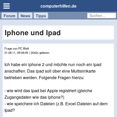
computerhilfen.de
Forum
Handy
Windows
Mac
News
Tipps
/
Tablet
Iphone und Ipad
Frage von PC Welt
21.08.11, 09:09:09
| 2042x gelesen
Ich habe ein iphone 2 und möchte nun noch ein ipad
anschaffen. Das ipad soll über eine Multisimkarte
betrieben werden. Folgende Fragen hierzu:
- wie wird das ipad bei Apple registriert (gleiche
Zugangsdaten wie das iphone?)
- wie speichere ich Dateien (z.B. Excel-Dateien auf dem
Ipad?