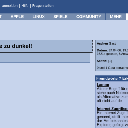
anmelden
|
Hilfe
|
Frage stellen
T
APPLE
LINUX
SPIELE
COMMUNITY
MEHR
Arphen
Gast
e zu dunkel!
Datum:
24.04.06, 19:
1621x gelesen, 8 Antw
Seiten:
[
1
]
0 und 1 Gast betrach
Fremdwörter? Erk
Laptop
Älterer Begriff fü
siehe auch Notebo
als Alternative zu
oft nicht auf de...
Internet-Zugriff
Ein Internet-Zugri
genannt, stellt Int
dar. Am bekanntest
Explorer, gefolgt v