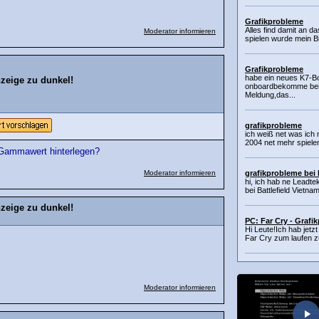
Grafikprobleme
Alles find damit an da
Moderator informieren
spielen wurde mein Bi
Grafikprobleme
habe ein neues K7-Bo
zeige zu dunkel!
onboardbekomme beim
Meldung,das...
grafikprobleme
ich weiß net was ich
2004 net mehr spiele
n Gammawert hinterlegen?
Moderator informieren
grafikprobleme bei
hi, ich hab ne Leadte
bei Battlefield Vietnam
zeige zu dunkel!
PC: Far Cry - Grafi
Hi Leute!Ich hab jetz
Far Cry zum laufen zu
Moderator informieren