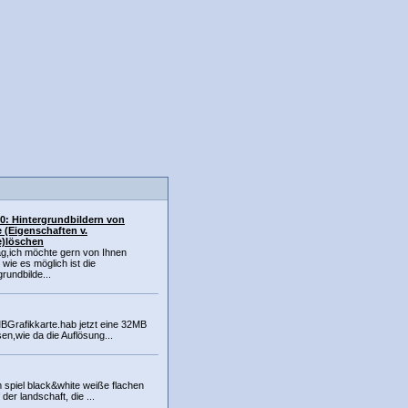
0: Hintergrundbildern von
 (Eigenschaften v.
e)löschen
ag,ich möchte gern von Ihnen
 wie es möglich ist die
rundbilde...
MBGrafikkarte.hab jetzt eine 32MB
sen,wie da die Auflösung...
 spiel black&white weiße flachen
er landschaft, die ...