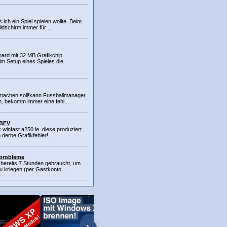
s ich ein Spiel spielen wollte. Beim
ldschirm immer für ...
ard mit 32 MB Grafikchip
 Setup eines Spieles die
 machen soll!kann Fussballmanager
n, bekomm immer eine fehl...
 BFV
k winfast a250 le. diese produziert
 derbe Grafikfehler!...
kprobleme
t bereits 7 Stunden gebraucht, um
 kriegen (per Gastkonto ...