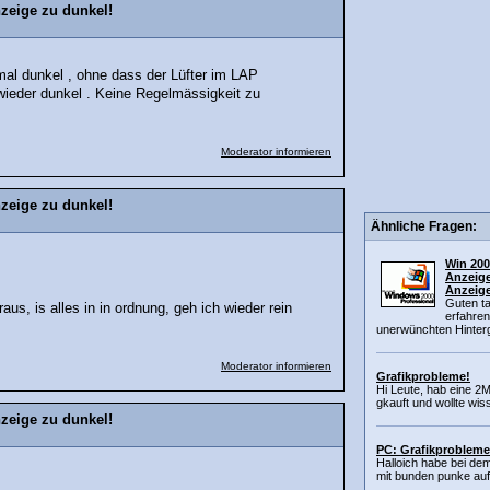
zeige zu dunkel!
mal dunkel , ohne dass der Lüfter im LAP
 wieder dunkel . Keine Regelmässigkeit zu
Moderator informieren
zeige zu dunkel!
Ähnliche Fragen:
Win 200
Anzeige
Anzeig
Guten t
us, is alles in in ordnung, geh ich wieder rein
erfahren
unerwünchten Hinterg
Moderator informieren
Grafikprobleme!
Hi Leute, hab eine 2
gkauft und wollte wis
zeige zu dunkel!
PC: Grafikprobleme
Halloich habe bei dem
mit bunden punke auf d