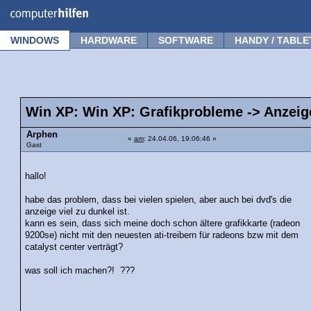
Forum
Tipps
News
Frage stellen
WINDOWS
HARDWARE
SOFTWARE
HANDY / TABLE
Win XP: Win XP: Grafikprobleme -> Anzeig
Arphen
«
am
: 24.04.06, 19:06:46 »
Gast
hallo!
habe das problem, dass bei vielen spielen, aber auch bei dvd's die
anzeige viel zu dunkel ist.
kann es sein, dass sich meine doch schon ältere grafikkarte (radeon
9200se) nicht mit den neuesten ati-treibern für radeons bzw mit dem
catalyst center verträgt?
was soll ich machen?! ???