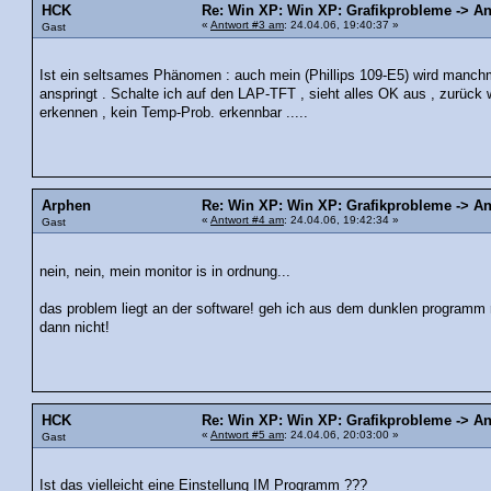
HCK
Re: Win XP: Win XP: Grafikprobleme -> An
«
Antwort #3 am
: 24.04.06, 19:40:37 »
Gast
Ist ein seltsames Phänomen : auch mein (Phillips 109-E5) wird manch
anspringt . Schalte ich auf den LAP-TFT , sieht alles OK aus , zurück
erkennen , kein Temp-Prob. erkennbar .....
Arphen
Re: Win XP: Win XP: Grafikprobleme -> An
«
Antwort #4 am
: 24.04.06, 19:42:34 »
Gast
nein, nein, mein monitor is in ordnung...
das problem liegt an der software! geh ich aus dem dunklen programm ra
dann nicht!
HCK
Re: Win XP: Win XP: Grafikprobleme -> An
«
Antwort #5 am
: 24.04.06, 20:03:00 »
Gast
Ist das vielleicht eine Einstellung IM Programm ???