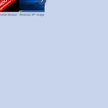
herter Modus!
Windows XP: Image brennen!
Win XP: Welches Servicepack ist
installiert?