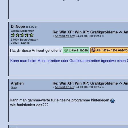
Dr.Nope
(55.073)
Global Moderator
Re: Win XP: Win XP: Grafikprobleme -> An
«
Antwort #6 am
: 24.04.06, 20:10:51 »
1400x Beste Antwort
2852x "Danke"
Hat dir diese Antwort geholfen?
Kann man beim Monitortreiber oder Grafikkartentreiber irgendwo eine
Arphen
Re: Win XP: Win XP: Grafikprobleme -> An
«
Antwort #7 am
: 24.04.06, 20:13:57 »
Gast
kann man gamma-werte für einzelne programme hinterlegen
wie funktioniert das???