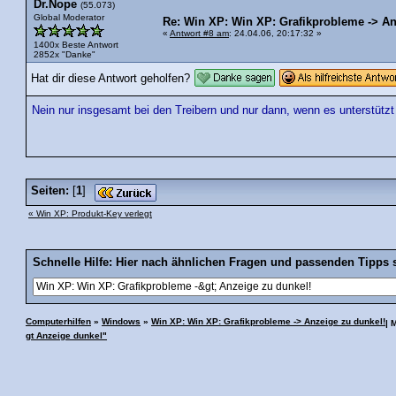
Dr.Nope
(55.073)
Global Moderator
Re: Win XP: Win XP: Grafikprobleme -> An
«
Antwort #8 am
: 24.04.06, 20:17:32 »
1400x Beste Antwort
2852x "Danke"
Hat dir diese Antwort geholfen?
Nein nur insgesamt bei den Treibern und nur dann, wenn es unterstützt 
Seiten:
[
1
]
« Win XP: Produkt-Key verlegt
Schnelle Hilfe: Hier nach ähnlichen Fragen und passenden Tipps 
Computerhilfen
»
Windows
»
Win XP: Win XP: Grafikprobleme -> Anzeige zu dunkel!
| 
gt Anzeige dunkel"