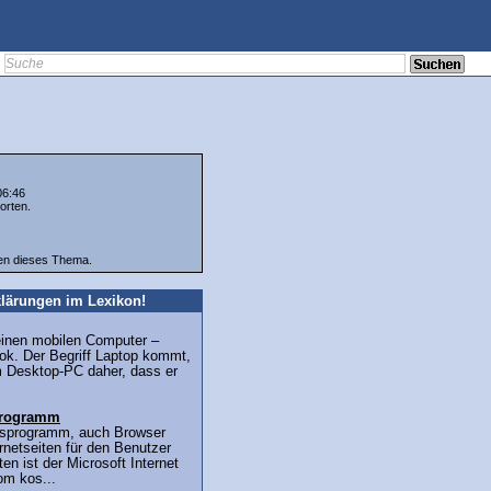
06:46
orten.
ten dieses Thema.
lärungen im Lexikon!
r einen mobilen Computer –
ok. Der Begriff Laptop kommt,
m Desktop-PC daher, dass er
sprogramm
ffsprogramm, auch Browser
ernetseiten für den Benutzer
en ist der Microsoft Internet
om kos...